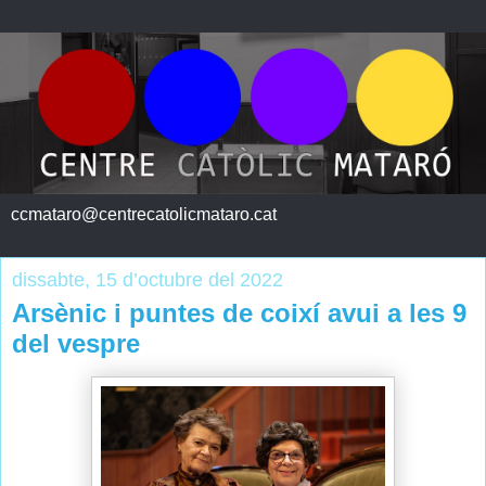
ccmataro@centrecatolicmataro.cat
dissabte, 15 d’octubre del 2022
Arsènic i puntes de coixí avui a les 9
del vespre