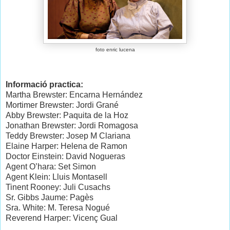
foto enric lucena
Informació practica:
Martha Brewster: Encarna Hernández
Mortimer Brewster: Jordi Grané
Abby Brewster: Paquita de la Hoz
Jonathan Brewster: Jordi Romagosa
Teddy Brewster: Josep M Clariana
Elaine Harper: Helena de Ramon
Doctor Einstein: David Nogueras
Agent O’hara: Set Simon
Agent Klein: Lluis Montasell
Tinent Rooney: Juli Cusachs
Sr. Gibbs Jaume: Pagès
Sra. White: M. Teresa Nogué
Reverend Harper: Vicenç Gual