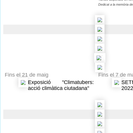
Dedicat a la memòria 
Fins el 21 de maig
Fins el 7 de m
Exposició "Climatubers:
SET
acció climàtica ciutadana"
202