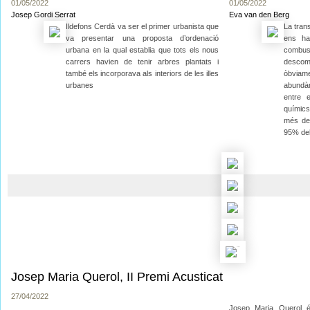
01/05/2022
01/05/2022
Josep Gordi Serrat
Eva van den Berg
Ildefons Cerdà va ser el primer urbanista que
La trans
va presentar una proposta d’ordenació
ens ha
urbana en la qual establia que tots els nous
combust
carrers havien de tenir arbres plantats i
descom
també els incorporava als interiors de les illes
òbviame
urbanes
abundàn
entre 
químics
més del
95% de
Josep Maria Querol, II Premi Acusticat
27/04/2022
Josep Maria Querol é