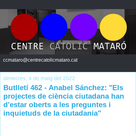
ccmataro@centrecatolicmataro.cat
dimecres, 4 de maig del 2022
Butlletí 462 - Anabel Sánchez: "Els
projectes de ciència ciutadana han
d'estar oberts a les preguntes i
inquietuds de la ciutadania"