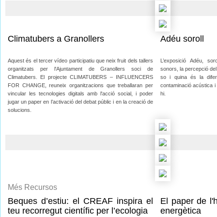
Climatubers a Granollers
Adéu soroll
Aquest és el tercer vídeo participatiu que neix fruit dels tallers
L’exposició Adéu, sor
organitzats per l'Ajuntament de Granollers soci de
sonors, la percepció del
Climatubers. El projecte CLIMATUBERS – INFLUENCERS
so i quina és la dife
FOR CHANGE, reuneix organitzacions que treballaran per
contaminació acústica i 
vincular les tecnologies digitals amb l'acció social, i poder
hi.
jugar un paper en l’activació del debat públic i en la creació de
solucions.
Més Recursos
Beques d’estiu: el CREAF inspira el
El paper de l'
teu recorregut científic per l’ecologia
energètica