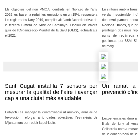
Els objectius del nou PMQA, centrats en l'horitzó de l'any
En sintonia amb la trans
2025, es basen a reduir les emissions en un 15%, respecte a
verda i sostenible i 
les registrades l'any 2019, complint així amb l'acord derivat de
desenvolupament soste
la tercera Cimera de l'Aire de Catalunya, i inclou els valors
Nacions Unides, que prio
guia de l'Organització Mundial de la Salut (OMS), actualitzats
plantegen dos nous rept
el 2021.
punts de recàrrega e
gestionats per BSM. S’h
de maig.
Sant Cugat instal·la 7 sensors per
Un ramat a 
mesurar la qualitat de l’aire i avançar
prevenció d’in
cap a una ciutat més saludable
L’objectiu és mapejar la contaminació al municipi, avaluar-ne
l’evolució i reforçar amb dades objectives l’estratègia de
L’experiència es durà a 
l’Ajuntament per reduir la pol·lució.
finals de juny al ves
Collserola com a mesura
de la conservació de la 