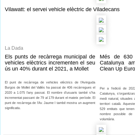
Vilawatt: el servei vehicle elèctric de Viladecans
La Dada
Els punts de recàrrega municipal de
Més de 630 
vehicles elèctrics incrementen el seu
Catalunya am
ús un 40% durant el 2021, a Mollet
Clean Up Eur
El punt de recàrrega de vehicles elèctrics de l’Avinguda
Burgos de Mollet del Vallès ha passat de 406 recàrregues el
Per a l’edició de 20
2020 a 1.075 l’any passat. El nombre d’usuaris també s’ha
Catalunya, s’organitzar
incrementat passant de 79 al 179 durant el mateix període. El
medi natural, situades 
punt de recàrrega de l’Av. Jaume I també mostra un augment
territori català. Aques
significatiu.
529 entitats que tenen 
nombre possible de 
voluntària.