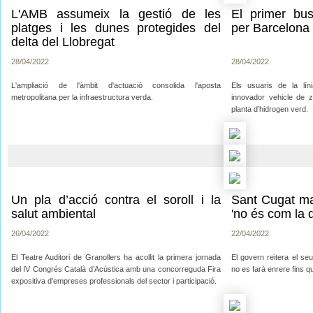
L'AMB assumeix la gestió de les
El primer bus
platges i les dunes protegides del
per Barcelona
delta del Llobregat
28/04/2022
28/04/2022
L'ampliació de l'àmbit d'actuació consolida l'aposta
Els usuaris de la lí
metropolitana per la infraestructura verda.
innovador vehicle de 
planta d’hidrogen verd.
Un pla d’acció contra el soroll i la
Sant Cugat ma
salut ambiental
'no és com la 
26/04/2022
22/04/2022
El Teatre Auditori de Granollers ha acollit la primera jornada
El govern reitera el seu
del IV Congrés Català d’Acústica amb una concorreguda Fira
no es farà enrere fins qu
expositiva d’empreses professionals del sector i participació.