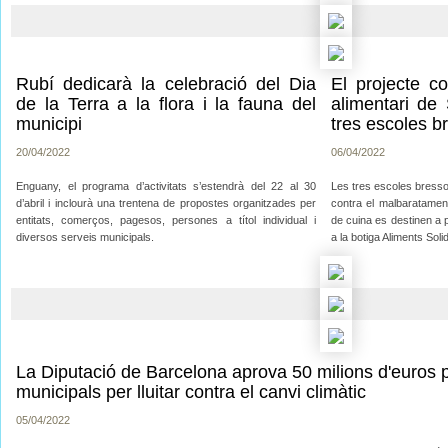
Rubí dedicarà la celebració del Dia
El projecte c
de la Terra a la flora i la fauna del
alimentari de 
municipi
tres escoles b
20/04/2022
06/04/2022
Enguany, el programa d’activitats s’estendrà del 22 al 30
Les tres escoles bressol
d’abril i inclourà una trentena de propostes organitzades per
contra el malbaratament
entitats, comerços, pagesos, persones a títol individual i
de cuina es destinen a 
diversos serveis municipals.
a la botiga Aliments Solid
La Diputació de Barcelona aprova 50 milions d'euros p
municipals per lluitar contra el canvi climàtic
05/04/2022