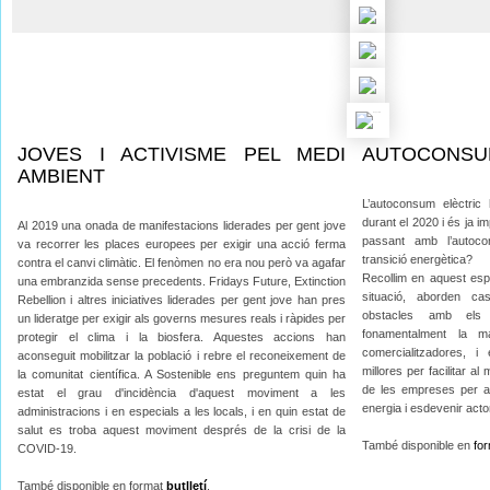
JOVES I ACTIVISME PEL MEDI
AUTOCONSU
AMBIENT
L’autoconsum elèctric
durant el 2020 i és ja i
Al 2019 una onada de manifestacions liderades per gent jove
passant amb l’autoc
va recorrer les places europees per exigir una acció ferma
transició energètica?
contra el canvi climàtic. El fenòmen no era nou però va agafar
Recollim en aquest espe
una embranzida sense precedents. Fridays Future, Extinction
situació, aborden cas
Rebellion i altres iniciatives liderades per gent jove han pres
obstacles amb els
un lideratge per exigir als governs mesures reals i ràpides per
fonamentalment la man
protegir el clima i la biosfera. Aquestes accions han
comercialitzadores, i
aconseguit mobilitzar la població i rebre el reconeixement de
millores per facilitar al
la comunitat científica. A Sostenible ens preguntem quin ha
de les empreses per au
estat el grau d'incidència d'aquest moviment a les
energia i esdevenir acto
administracions i en especials a les locals, i en quin estat de
salut es troba aquest moviment després de la crisi de la
També disponible en
fo
COVID-19.
També disponible en format
butlletí
.