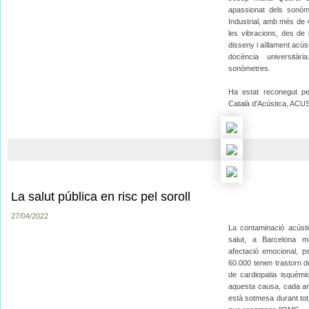
apassionat dels sonòme
Industrial, amb més de 4
les vibracions, des de 
disseny i aïllament acústi
docència universitàr
sonòmetres.
Ha estat reconegut pe
Català d'Acústica, ACU
La salut pública en risc pel soroll
27/04/2022
La contaminació acúst
salut, a Barcelona m
afectació emocional, ps
60.000 tenen trastorn 
de cardiopatia isquèm
aquesta causa, cada any
està sotmesa durant tot