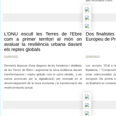
que recomana l’OMS.
L'ONU escull les Terres de l'Ebre
Dos finalistes
com a primer territori al món on
Europeu de Pr
avaluar la resiliència urbana davant
els reptes globals
02/05/2022
02/05/2022
Permetrà disposar d’una diagnosi de les fortaleses i debilitats
Les accions “D’oli a la
de les Terres de l’Ebre i augmentar la seva resiliència davant
Badalona, i “Compromí
transformacions i reptes globals com el canvi climàtic, o els
estat seleccionades p
canvis provocats per la digitalització, per exemple en el
europees. Els premis es
desenvolupament de la nova economia i la transformació del
on finalment es coneixe
model productiu actual.