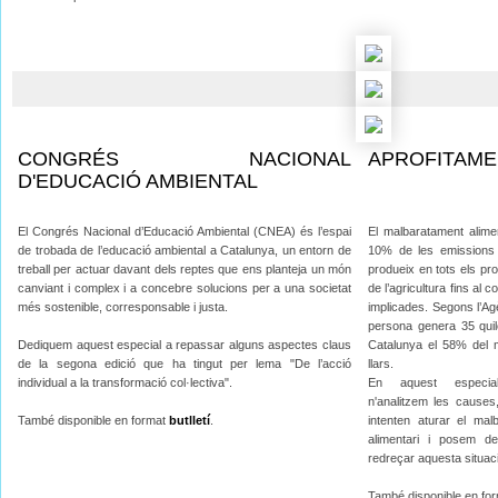
CONGRÉS NACIONAL
APROFITAME
D'EDUCACIÓ AMBIENTAL
El Congrés Nacional d’Educació Ambiental (CNEA) és l’espai
El malbaratament alimen
de trobada de l’educació ambiental a Catalunya, un entorn de
10% de les emissions 
treball per actuar davant dels reptes que ens planteja un món
produeix en tots els pr
canviant i complex i a concebre solucions per a una societat
de l’agricultura fins al
més sostenible, corresponsable i justa.
implicades. Segons l’A
persona genera 35 quil
Dediquem aquest especial a repassar alguns aspectes claus
Catalunya el 58% del ma
de la segona edició que ha tingut per lema "De l’acció
llars.
individual a la transformació col·lectiva".
En aquest especial
n'analitzem les cause
També disponible en format
butlletí
.
intenten aturar el mal
alimentari i posem de
redreçar aquesta situac
També disponible en fo