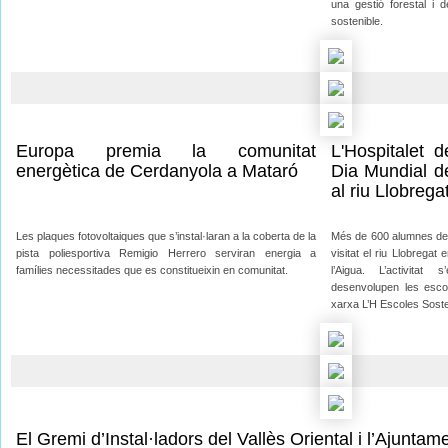
una gestió forestal i d
sostenible.
Europa premia la comunitat
L'Hospitalet d
energètica de Cerdanyola a Mataró
Dia Mundial de
al riu Llobrega
Les plaques fotovoltaiques que s’instal·laran a la coberta de la
Més de 600 alumnes de 1
pista poliesportiva Remigio Herrero serviran energia a
visitat el riu Llobregat
famílies necessitades que es constitueixin en comunitat.
l’Aigua. L’activita
desenvolupen les escol
xarxa L’H Escoles Sosten
El Gremi d’Instal·ladors del Vallès Oriental i l’Ajunta