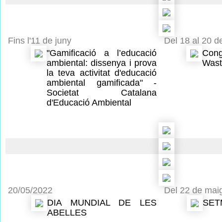
Fins l'11 de juny
Del 18 al 20 d
"Gamificació a l’educació
C
ambiental: dissenya i prova
Wast
la teva activitat d'educació
ambiental gamificada" -
Societat Catalana
d'Educació Ambiental
20/05/2022
Del 22 de maig
DIA MUNDIAL DE LES
SET
ABELLES