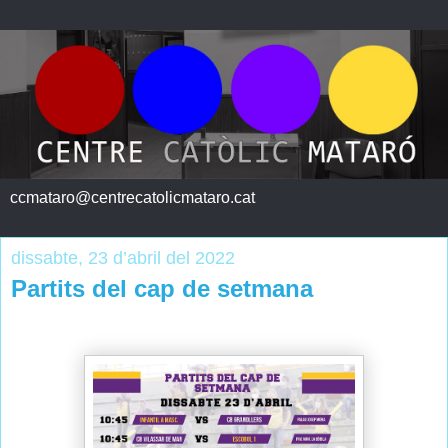
ccmataro@centrecatolicmataro.cat
dissabte, 23 d’abril del 2022
Partits del cap de setmana