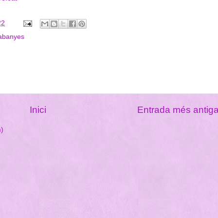
22
cabanyes
Inici
Entrada més antig
m)