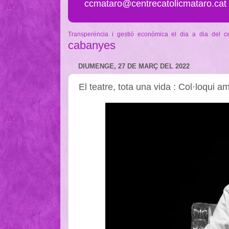
ccmataro@centrecatolicmataro.cat
Transperència i gestió econòmica
el dia a dia del c
cabanyes
DIUMENGE, 27 DE MARÇ DEL 2022
El teatre, tota una vida : Col·loqui 