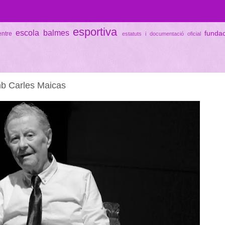
esportiva
escola balmes
funda
entre
estatuts i documentació oficial
amb Carles Maicas