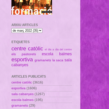
ARXIU ARTICLES
ETIQUETES
centre catòlic
el dia a dia del centre
escola balmes
els pastorets
esportiva
sala
gramanets
la saca
cabanyes
ARTICLES PUBLICATS
centre catòlic
(3616)
esportiva
(1606)
sala cabanyes
(1267)
escola balmes
(195)
gramanets
(29)