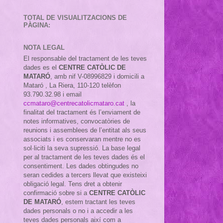
TOTAL DE VISUALITZACIONS DE
PÀGINA:
NOTA LEGAL
El responsable del tractament de les teves
dades es el
CENTRE CATÒLIC DE
MATARÓ
, amb nif
V-08996829 i domicili a
Mataró , La Riera, 110-120 telèfon
93.790.32.98 i email
ccmataro@centrecatolicmataro.cat
,
la
finalitat del tractament és l’enviament de
notes informatives, convocatòries de
reunions i assemblees de l’entitat als seus
associats i es conservaran mentre no es
sol·liciti la seva supressió. La base legal
per al tractament de les teves dades és el
consentiment. Les dades obtingudes no
seran cedides a tercers llevat que existeixi
obligació legal. Tens dret a obtenir
confirmació sobre si a
CENTRE CATÒLIC
DE MATARÓ
, estem tractant les teves
dades personals o no i a accedir a les
teves dades personals així com a