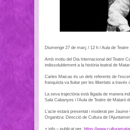
Diumenge 27 de març / 12 h / Aula de Teatre
Amb motiu del Dia Internacional del Teatre Car
indissolublement a la història teatral de Matar
Carles Maicas és un dels referents de l’escen
franquista va lluitar per les llibertats a través 
La seva trajectòria està lligada de manera in
Sala Cabanyes i l'Aula de Teatre de Mataró d
L'acte estarà presentat i moderat per Jaume
Organitza: Direcció de Cultura de l’Ajuntame
+ info – publicat per
https://www.culturamata