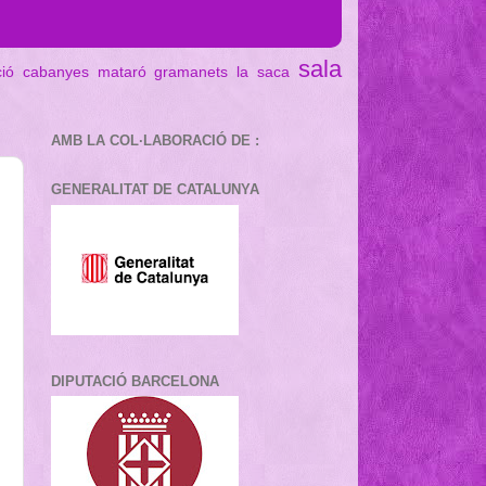
sala
ció cabanyes mataró
gramanets
la saca
AMB LA COL·LABORACIÓ DE :
GENERALITAT DE CATALUNYA
DIPUTACIÓ BARCELONA