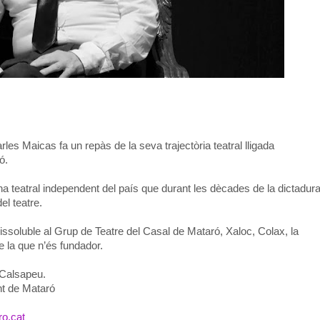
les Maicas fa un repàs de la seva trajectòria teatral lligada
ó.
a teatral independent del país que durant les dècades de la dictadur
del teatre.
dissoluble al Grup de Teatre del Casal de Mataró, Xaloc, Colax, la
e la que n’és fundador.
 Calsapeu.
nt de Mataró
ro.cat