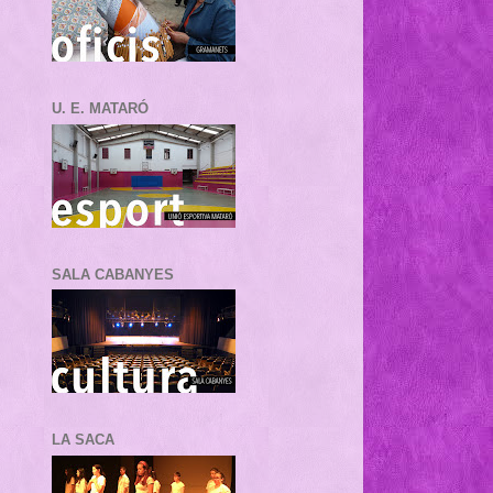
U. E. MATARÓ
SALA CABANYES
LA SACA