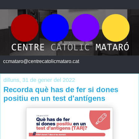
ccmataro@centrecatolicmataro.cat
dilluns, 31 de gener del 2022
Recorda què has de fer si dones
positiu en un test d'antígens