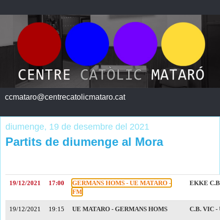
ccmataro@centrecatolicmataro.cat
diumenge, 19 de desembre del 2021
Partits de diumenge al Mora
19/12/2021
17:00
GERMANS HOMS - UE MATARO -
EKKE C.B
FM
19/12/2021
19:15
UE MATARO - GERMANS HOMS
C.B. VIC 