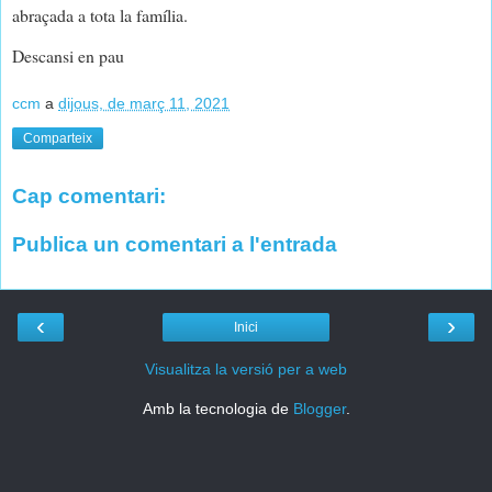
abraçada a tota la família.
Descansi en pau
ccm
a
dijous, de març 11, 2021
Comparteix
Cap comentari:
Publica un comentari a l'entrada
‹
›
Inici
Visualitza la versió per a web
Amb la tecnologia de
Blogger
.