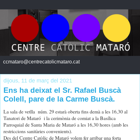
ccmataro@centrecatolicmataro.cat
dijous, 11 de març del 2021
Ens ha deixat el Sr. Rafael Buscà
Colell, pare de la Carme Buscà.
La sala de vetlla núm. 29 estarà oberta fins demà a les 16,30 al
Tanatori de Mataró i la cerimònia de comiat a la Basílica
Parroquial de Santa Maria de Mataró a les 16,30 hores (amb les
restriccions sanitàries convenients).
Des del Centre Catòlic de Mataró volem fer arribar una forta