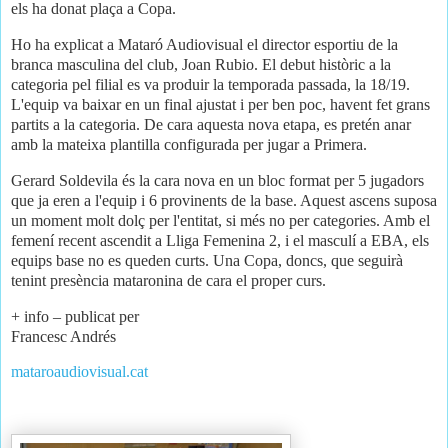
els ha donat plaça a Copa.
Ho ha explicat a Mataró Audiovisual el director esportiu de la
branca masculina del club, Joan Rubio. El debut històric a la
categoria pel filial es va produir la temporada passada, la 18/19.
L'equip va baixar en un final ajustat i per ben poc, havent fet grans
partits a la categoria. De cara aquesta nova etapa, es pretén anar
amb la mateixa plantilla configurada per jugar a Primera.
Gerard Soldevila és la cara nova en un bloc format per 5 jugadors
que ja eren a l'equip i 6 provinents de la base. Aquest ascens suposa
un moment molt dolç per l'entitat, si més no per categories. Amb el
femení recent ascendit a Lliga Femenina 2, i el masculí a EBA, els
equips base no es queden curts. Una Copa, doncs, que seguirà
tenint presència mataronina de cara el proper curs.
+ info – publicat per
Francesc Andrés
mataroaudiovisual.cat