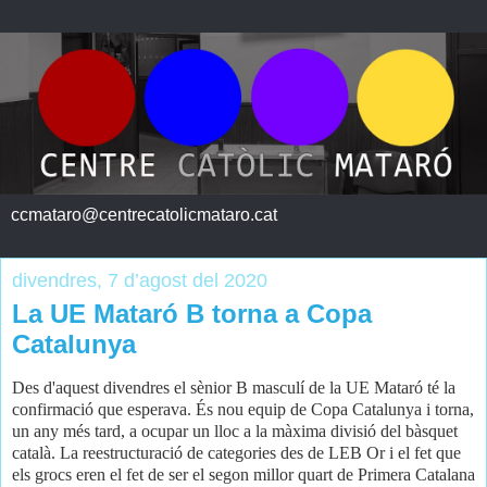
ccmataro@centrecatolicmataro.cat
divendres, 7 d’agost del 2020
La UE Mataró B torna a Copa
Catalunya
Des d'aquest divendres el sènior B masculí de la UE Mataró té la
confirmació que esperava. És nou equip de Copa Catalunya i torna,
un any més tard, a ocupar un lloc a la màxima divisió del bàsquet
català. La reestructuració de categories des de LEB Or i el fet que
els grocs eren el fet de ser el segon millor quart de Primera Catalana