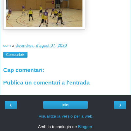
ccm
a
divendres, d’agost 07, 2020
Comparteix
Cap comentari:
Publica un comentari a l'entrada
‹
›
Inici
Visualitza la versió per a web
Amb la tecnologia de
Blogger
.