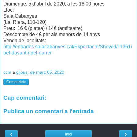
Diumenge, 5 d’abril de 2020, a les 18.00 hores
Lloc:
Sala Cabanyes
(La
Riera, 110-120)
Preu:
16 € (platea) / 14€ (amfiteatre)
Descompte de 4€ per als menors de 14 anys
Venda de localitats:
http://entrades.salacabanyes.cat/Espectacle/ShowId/11361/
pel-davant-i-pel-darrer
ccm
a
dijous, de març 05, 2020
Comparteix
Cap comentari:
Publica un comentari a l'entrada
‹
›
Inici