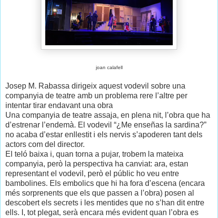
joan calafell
Josep M. Rabassa dirigeix aquest vodevil sobre una
companyia de teatre amb un problema rere l’altre per
intentar tirar endavant una obra
Una companyia de teatre assaja, en plena nit, l’obra que ha
d’estrenar l’endemà. El vodevil “¿Me enseñas la sardina?”
no acaba d’estar enllestit i els nervis s’apoderen tant dels
actors com del director.
El teló baixa i, quan torna a pujar, trobem la mateixa
companyia, però la perspectiva ha canviat: ara, estan
representant el vodevil, però el públic ho veu entre
bambolines. Els embolics que hi ha fora d’escena (encara
més sorprenents que els que passen a l’obra) posen al
descobert els secrets i les mentides que no s’han dit entre
ells. I, tot plegat, serà encara més evident quan l’obra es