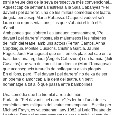
torni a veure des de la seva perspectiva més convencional...
Aquest cap de setmana s’estrena a la Sala Cabanyes “Pel
davant i pel darrere”, una de les millors comèdies del teatre,
dirigida per Josep Maria Rabassa. D’aquest vodevil se’n
faran nou representacions, fins que s’abaixi el teló el 5
d’abril.
Amb portes que s’obren i es tanquen constantment, “Pel
davant i pel darrere” mostra els malentesos i les misèries
del món del teatre, amb uns actors (Ferran Camps, Anna
Capdaigua, Montse Cusachs, Cristina Garcia, Jaume
Pagès, Jordi Romagosa) que es tiren els plats pel cap entre
bastidors; una regidora (Àngels Cabezudo) i un tramoia (Juli
Cusachs) que van de corcoll i un director (Marc Romagosa)
que aconsegueix treure’ls de polleguera a tots plegats.
En el fons, però, “Pel davant i pel darrere” no deixa de ser
un poema d’amor cap a la gent del teatre, un petit
homenatge a tot allò que passa entre bambolines.
Una comèdia que ha triomfat arreu del món
Parlar de “Pel davant i pel darrere” és fer-ho d’una de les
comèdies més mítiques del teatre contemporani. Escrita per
Michael Frayn, es va estrenar l’any 1982 al Lyric Theatre de