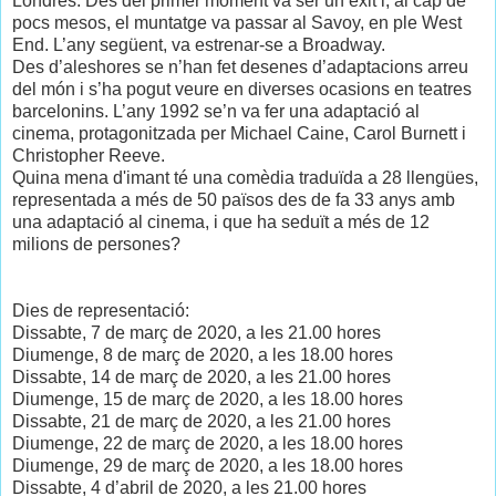
Londres. Des del primer moment va ser un èxit i, al cap de
pocs mesos, el muntatge va passar al Savoy, en ple West
End. L’any següent, va estrenar-se a Broadway.
Des d’aleshores se n’han fet desenes d’adaptacions arreu
del món i s’ha pogut veure en diverses ocasions en teatres
barcelonins. L’any 1992 se’n va fer una adaptació al
cinema, protagonitzada per Michael Caine, Carol Burnett i
Christopher Reeve.
Quina mena d'imant té una comèdia traduïda a 28 llengües,
representada a més de 50 països des de fa 33 anys amb
una adaptació al cinema, i que ha seduït a més de 12
milions de persones?
Dies de representació:
Dissabte, 7 de març de 2020, a les 21.00 hores
Diumenge, 8 de març de 2020, a les 18.00 hores
Dissabte, 14 de març de 2020, a les 21.00 hores
Diumenge, 15 de març de 2020, a les 18.00 hores
Dissabte, 21 de març de 2020, a les 21.00 hores
Diumenge, 22 de març de 2020, a les 18.00 hores
Diumenge, 29 de març de 2020, a les 18.00 hores
Dissabte, 4 d’abril de 2020, a les 21.00 hores