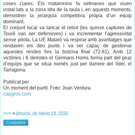
coses clares. Els mataronins fa setmanes que viuen
instal·lats a la zona alta de la taula i, en aquests moments,
demostren la jerarquia competitiva pròpia d’un equip
dominant.
El conjunt local va tancar el rebot (les quinze captures de
Touré van ser defensives) i va incrementar l’agressivitat
sense pilota. La UE Mataró va respirar amb avantatges que
rondaven els deu punts i va ser capaç de gestionar
aquestes rendes fins la botzina final (72-61). Amb 12
victòries i 6 derrotes el Germans Homs forma part del grup
d’equips que se situa només just per darrere del líder, el
Tarragona.
Publicat per
Un moment del partit. Foto: Joan Ventura.
capgros.com
ccm
a
dimarts, de febrer 18, 2020
Comparteix