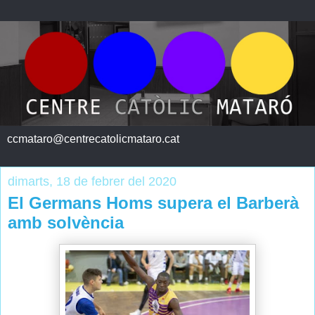
ccmataro@centrecatolicmataro.cat
dimarts, 18 de febrer del 2020
El Germans Homs supera el Barberà
amb solvència