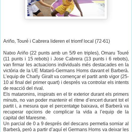
Ariño, Touré i Cabrera lideren el triomf local (72-61)
Natxo Ariño (22 punts amb un 5/9 en triples), Omaru Touré
(11 punts i 15 rebots) i Jose Cabrera (13 punts i 6 rebots),
van firmar les actuacions individuals més destacades en la
victòria de la UE Mataró-Germans Homs davant el Barberà.
L’equip de Charly Giralt va començar el partit amb vigor (25-
10 al final del primer quart) i després va controlar els intents
de reacció del rival.
Els mataronins, inspirats en el tir exterior durant els primers
minuts, no van poder mantenir el ritme d’encert durant tot el
partit i, a mesura que el percentatge baixava, el Barberà va
recuperar opcions de complicar la vida a l’equip de la
capital del Maresme.
Un parcial de 0 a 9 després del descans permetia somiar al
Barberà, però a partir d’aquí el Germans Homs va deixar les