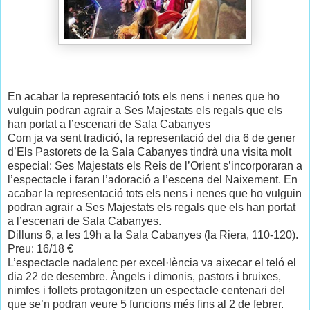
En acabar la representació tots els nens i nenes que ho
vulguin podran agrair a Ses Majestats els regals que els
han portat a l’escenari de Sala Cabanyes
Com ja va sent tradició, la representació del dia 6 de gener
d’Els Pastorets de la Sala Cabanyes tindrà una visita molt
especial: Ses Majestats els Reis de l’Orient s’incorporaran a
l’espectacle i faran l’adoració a l’escena del Naixement. En
acabar la representació tots els nens i nenes que ho vulguin
podran agrair a Ses Majestats els regals que els han portat
a l’escenari de Sala Cabanyes.
Dilluns 6, a les 19h a la Sala Cabanyes (la Riera, 110-120).
Preu: 16/18 €
L’espectacle nadalenc per excel·lència va aixecar el teló el
dia 22 de desembre. Àngels i dimonis, pastors i bruixes,
nimfes i follets protagonitzen un espectacle centenari del
que se’n podran veure 5 funcions més fins al 2 de febrer.