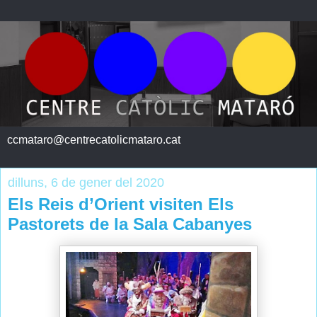
ccmataro@centrecatolicmataro.cat
dilluns, 6 de gener del 2020
Els Reis d’Orient visiten Els
Pastorets de la Sala Cabanyes