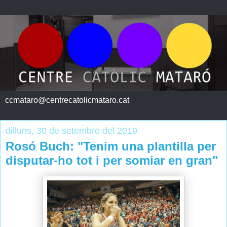
ccmataro@centrecatolicmataro.cat
dilluns, 30 de setembre del 2019
Rosó Buch: "Tenim una plantilla per
disputar-ho tot i per somiar en gran"