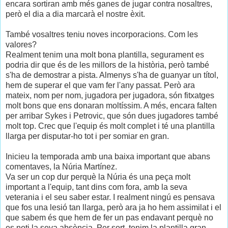
encara sortiran amb més ganes de jugar contra nosaltres,
però el dia a dia marcarà el nostre èxit.
També vosaltres teniu noves incorporacions. Com les
valores?
Realment tenim una molt bona plantilla, segurament es
podria dir que és de les millors de la història, però també
s'ha de demostrar a pista. Almenys s'ha de guanyar un títol,
hem de superar el que vam fer l'any passat. Però ara
mateix, nom per nom, jugadora per jugadora, són fitxatges
molt bons que ens donaran moltíssim. A més, encara falten
per arribar Sykes i Petrovic, que són dues jugadores també
molt top. Crec que l'equip és molt complet i té una plantilla
llarga per disputar-ho tot i per somiar en gran.
Inicieu la temporada amb una baixa important que abans
comentaves, la Núria Martínez.
Va ser un cop dur perquè la Núria és una peça molt
important a l'equip, tant dins com fora, amb la seva
veterania i el seu saber estar. I realment ningú es pensava
que fos una lesió tan llarga, però ara ja ho hem assimilat i el
que sabem és que hem de fer un pas endavant perquè no
es noti la seva absència. Per sort, tenim la plantilla gran,