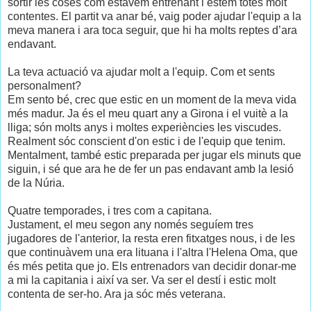
sortir les coses com estàvem entrenant i estem totes molt
contentes. El partit va anar bé, vaig poder ajudar l'equip a la
meva manera i ara toca seguir, que hi ha molts reptes d’ara
endavant.
La teva actuació va ajudar molt a l'equip. Com et sents
personalment?
Em sento bé, crec que estic en un moment de la meva vida
més madur. Ja és el meu quart any a Girona i el vuitè a la
lliga; són molts anys i moltes experiències les viscudes.
Realment sóc conscient d'on estic i de l'equip que tenim.
Mentalment, també estic preparada per jugar els minuts que
siguin, i sé que ara he de fer un pas endavant amb la lesió
de la Núria.
Quatre temporades, i tres com a capitana.
Justament, el meu segon any només seguíem tres
jugadores de l'anterior, la resta eren fitxatges nous, i de les
que continuàvem una era lituana i l'altra l'Helena Oma, que
és més petita que jo. Els entrenadors van decidir donar-me
a mi la capitania i així va ser. Va ser el destí i estic molt
contenta de ser-ho. Ara ja sóc més veterana.