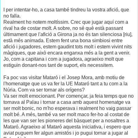
I per intentar-ho, a casa també tindreu la vostra afició, que
no falla.
Realment ho notem moltíssim. Crec que jugar aquí com a
rival ha de costar molt. A sobre, no sé què està passant
últimament que l'afició a Girona ja no és tan silenciosa [riu],
està més animada. Estem fent una bona simbiosi entre
afició i jugadores, estem gaudint tots molt i estem vivint nits
màgiques, que això encara enganxa més a la gent a venir.
Jo, com a capitana i com a jugadora, agraeixo molt que
estiguin donant-nos tant de suport, els necessitem.
Fa poc vas visitar Mataró i el Josep Mora, amb motiu de
l'homenatge que us va fer la UE Mataró tant a tu com a la
Núria. Com va ser tornar als orígens?
Va ser molt emocionant. Per començar, ja feia temps que no
tornava al Palau i tornar a casa amb aquest homenatge va
ser molt bonic, no m'ho esperava i realment ho vaig passar
molt bé. A més, també va ser molt maco fer-ho al costat de
les que van ser les pioneres del bàsquet per a nosaltres a
Mataró. Agraeixo al Mataró aquesta iniciativa, i espero que
aviat puguem fer algun amistós i jo pugui tornar a jugar al