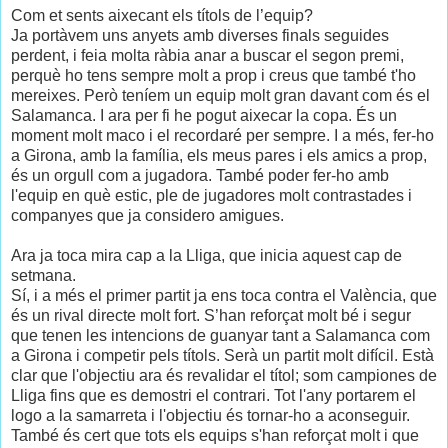
Com et sents aixecant els títols de l’equip?
Ja portàvem uns anyets amb diverses finals seguides
perdent, i feia molta ràbia anar a buscar el segon premi,
perquè ho tens sempre molt a prop i creus que també t'ho
mereixes. Però teníem un equip molt gran davant com és el
Salamanca. I ara per fi he pogut aixecar la copa. És un
moment molt maco i el recordaré per sempre. I a més, fer-ho
a Girona, amb la família, els meus pares i els amics a prop,
és un orgull com a jugadora. També poder fer-ho amb
l'equip en què estic, ple de jugadores molt contrastades i
companyes que ja considero amigues.
Ara ja toca mira cap a la Lliga, que inicia aquest cap de
setmana.
Sí, i a més el primer partit ja ens toca contra el València, que
és un rival directe molt fort. S’han reforçat molt bé i segur
que tenen les intencions de guanyar tant a Salamanca com
a Girona i competir pels títols. Serà un partit molt difícil. Està
clar que l'objectiu ara és revalidar el títol; som campiones de
Lliga fins que es demostri el contrari. Tot l'any portarem el
logo a la samarreta i l'objectiu és tornar-ho a aconseguir.
També és cert que tots els equips s'han reforçat molt i que