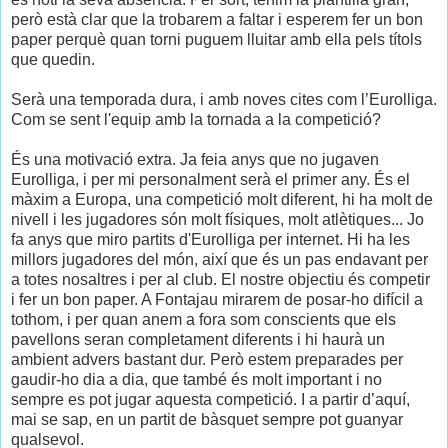
però està clar que la trobarem a faltar i esperem fer un bon
paper perquè quan torni puguem lluitar amb ella pels títols
que quedin.
Serà una temporada dura, i amb noves cites com l’Eurolliga.
Com se sent l'equip amb la tornada a la competició?
És una motivació extra. Ja feia anys que no jugaven
Eurolliga, i per mi personalment serà el primer any. És el
màxim a Europa, una competició molt diferent, hi ha molt de
nivell i les jugadores són molt físiques, molt atlètiques... Jo
fa anys que miro partits d'Eurolliga per internet. Hi ha les
millors jugadores del món, així que és un pas endavant per
a totes nosaltres i per al club. El nostre objectiu és competir
i fer un bon paper. A Fontajau mirarem de posar-ho difícil a
tothom, i per quan anem a fora som conscients que els
pavellons seran completament diferents i hi haurà un
ambient advers bastant dur. Però estem preparades per
gaudir-ho dia a dia, que també és molt important i no
sempre es pot jugar aquesta competició. I a partir d’aquí,
mai se sap, en un partit de bàsquet sempre pot guanyar
qualsevol.