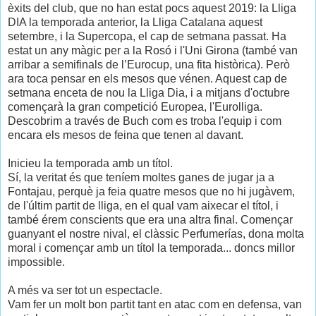
èxits del club, que no han estat pocs aquest 2019: la Lliga
DIA la temporada anterior, la Lliga Catalana aquest
setembre, i la Supercopa, el cap de setmana passat. Ha
estat un any màgic per a la Rosó i l'Uni Girona (també van
arribar a semifinals de l’Eurocup, una fita històrica). Però
ara toca pensar en els mesos que vénen. Aquest cap de
setmana enceta de nou la Lliga Dia, i a mitjans d'octubre
començarà la gran competició Europea, l'Eurolliga.
Descobrim a través de Buch com es troba l'equip i com
encara els mesos de feina que tenen al davant.
Inicieu la temporada amb un títol.
Sí, la veritat és que teníem moltes ganes de jugar ja a
Fontajau, perquè ja feia quatre mesos que no hi jugàvem,
de l'últim partit de lliga, en el qual vam aixecar el títol, i
també érem conscients que era una altra final. Començar
guanyant el nostre nival, el clàssic Perfumerías, dona molta
moral i començar amb un títol la temporada... doncs millor
impossible.
A més va ser tot un espectacle.
Vam fer un molt bon partit tant en atac com en defensa, van