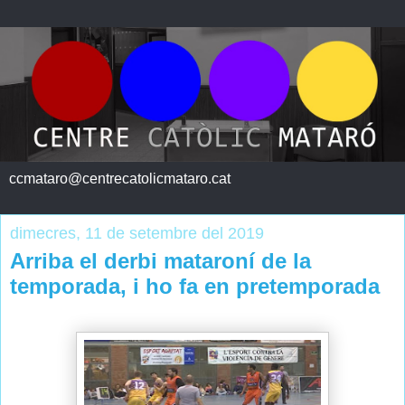
ccmataro@centrecatolicmataro.cat
dimecres, 11 de setembre del 2019
Arriba el derbi mataroní de la
temporada, i ho fa en pretemporada