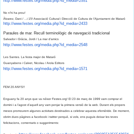
http://www.festes.org/media.
php?id_media=2551
No n’hi ha prou!
Àlvarez, Dani / ...i 15! Associació Cultural i Direcció de Cultura de l'Ajuntament de Mataró
http://www.festes.org/media.
php?id_media=2433
Paraules de mar. Recull terminològic de navegació tradicional
Salvador i Gràcia, Jordi / La mar d'amics
http://www.festes.org/media.
php?id_media=2548
Les Santes. La festa major de Mataró
Guanyabens i Calvet, Nicolau / Arola Editors
http://www.festes.org/media.
php?id_media=1571
FEM 20 ANYS!!
Enguany fa 20 anys que va néixer Festes.org! El 23 de març de 1999 vam comprar el
domini i a l’agost d’aquell any vam penjar la primera versió de la web. Durant els propers
mesos promourem algunes activitats destinades a celebrar aquesta efemèride. De moment,
obrim dues pàgines a facebook i twitter perquè, si vols, ens puguis deixar les teves
felicitacions, comentaris o suggeriments: