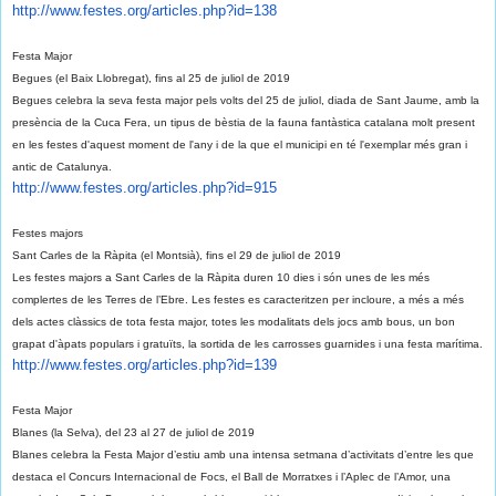
http://www.festes.org/
articles.php?id=138
Festa Major
Begues (el Baix Llobregat), fins al 25 de juliol de 2019
Begues celebra la seva festa major pels volts del 25 de juliol, diada de Sant Jaume, amb la
presència de la Cuca Fera, un tipus de bèstia de la fauna fantàstica catalana molt present
en les festes d'aquest moment de l'any i de la que el municipi en té l'exemplar més gran i
antic de Catalunya.
http://www.festes.org/
articles.php?id=915
Festes majors
Sant Carles de la Ràpita (el Montsià), fins el 29 de juliol de 2019
Les festes majors a Sant Carles de la Ràpita duren 10 dies i són unes de les més
complertes de les Terres de l’Ebre. Les festes es caracteritzen per incloure, a més a més
dels actes clàssics de tota festa major, totes les modalitats dels jocs amb bous, un bon
grapat d'àpats populars i gratuïts, la sortida de les carrosses guarnides i una festa marítima.
http://www.festes.org/
articles.php?id=139
Festa Major
Blanes (la Selva), del 23 al 27 de juliol de 2019
Blanes celebra la Festa Major d’estiu amb una intensa setmana d’activitats d’entre les que
destaca el Concurs Internacional de Focs, el Ball de Morratxes i l’Aplec de l’Amor, una