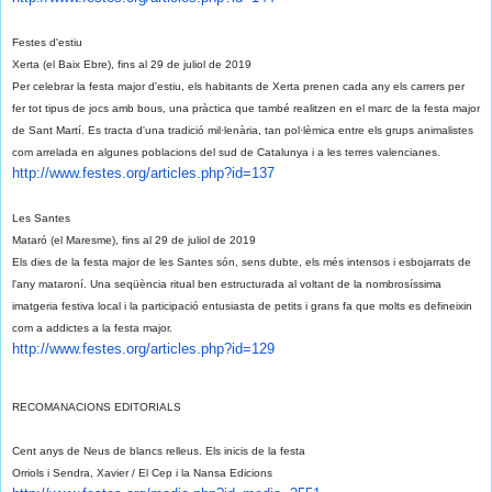
Festes d'estiu
Xerta (el Baix Ebre), fins al 29 de juliol de 2019
Per celebrar la festa major d'estiu, els habitants de Xerta prenen cada any els carrers per
fer tot tipus de jocs amb bous, una pràctica que també realitzen en el marc de la festa major
de Sant Martí. Es tracta d'una tradició mil·lenària, tan pol·lèmica entre els grups animalistes
com arrelada en algunes poblacions del sud de Catalunya i a les terres valencianes.
http://www.festes.org/
articles.php?id=137
Les Santes
Mataró (el Maresme), fins al 29 de juliol de 2019
Els dies de la festa major de les Santes són, sens dubte, els més intensos i esbojarrats de
l'any mataroní. Una seqüència ritual ben estructurada al voltant de la nombrosíssima
imatgeria festiva local i la participació entusiasta de petits i grans fa que molts es defineixin
com a addictes a la festa major.
http://www.festes.org/
articles.php?id=129
RECOMANACIONS EDITORIALS
Cent anys de Neus de blancs relleus. Els inicis de la festa
Orriols i Sendra, Xavier / El Cep i la Nansa Edicions