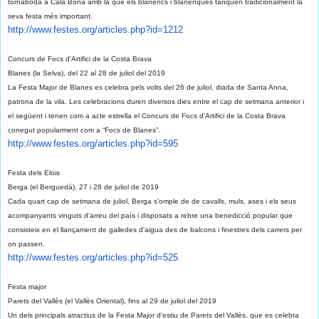
tornaboda a Cala Bona amb la que els blanencs i blanenques tanquen tradicionalment la
seva festa més important.
http://www.festes.org/
articles.php?id=1212
Concurs de Focs d'Artifici de la Costa Brava
Blanes (la Selva), del 22 al 28 de juliol del 2019
La Festa Major de Blanes es celebra pels volts del 26 de juliol, diada de Santa Anna,
patrona de la vila. Les celebracions duren diversos dies entre el cap de setmana anterior i
el següent i tenen com a acte estrella el Concurs de Focs d'Artifici de la Costa Brava
conegut popularment com a “Focs de Blanes”.
http://www.festes.org/
articles.php?id=595
Festa dels Elois
Berga (el Berguedà), 27 i 28 de juliol de 2019
Cada quart cap de setmana de juliol, Berga s'omple de de cavalls, muls, ases i els seus
acompanyants vinguts d’arreu del país i disposats a rebre una benedicció popular que
consisteix en el llançament de galledes d'aigua des de balcons i finestres dels carrers per
on passen.
http://www.festes.org/
articles.php?id=525
Festa major
Parets del Vallès (el Vallès Oriental), fins al 29 de juliol del 2019
Un dels principals atractius de la Festa Major d'estiu de Parets del Vallès, que es celebra