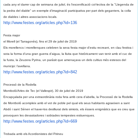
cada any el darrer cap de setmana de juliol, és l'escenificació col·lectiva de la "Llegenda de
la pedra del diable" un exemple d'imaginació participativa per part dels geganters, la colla
de diables i altres associacions locals.
http://www.festes.org/
articles.php?id=136
Festa major
el Morell (el Tarragonès), fins el 29 de juliol de 2019
Els morellencs i morellenques celebren la seva festa major d'estiu recreant, en clau festiva i
sota la forma d'una gran guerra d'aigua, la lluita que històricament van tenir amb el cuc de
la fusta, la Zeuzera Pyrina, un paràsit que amenaçava un dels cultius més estesos del
municipi: l'avellana.
http://www.festes.org/
articles.php?id=842
Processó de la Rodella
Montboló/Arles de Tec (el Vallespir), 30 de juliol de 2019
Encapçalada per una extraordinària roda feta amb cera d’abella, la Processó de la Rodella
de Montboló acompleix amb el vot de poble pel qual els seus habitants agraeixen a sant
Abdó i sant Sénen el haver-los deslliurat dels simiots, els éssers enigmàtics que es creu que
provoquen les devastadores i sobtades tempestes estiuenques.
http://www.festes.org/
articles.php?id=669
Trobada amb els Acordionistes del Pirineu