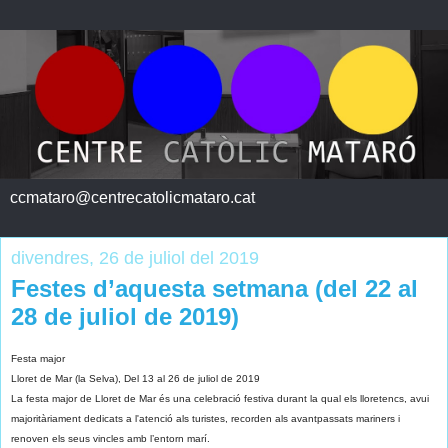
ccmataro@centrecatolicmataro.cat
divendres, 26 de juliol del 2019
Festes d’aquesta setmana (del 22 al
28 de juliol de 2019)
Festa major
Lloret de Mar (la Selva), Del 13 al 26 de juliol de 2019
La festa major de Lloret de Mar és una celebració festiva durant la qual els lloretencs, avui
majoritàriament dedicats a l'atenció als turistes, recorden als avantpassats mariners i
renoven els seus vincles amb l’entorn marí.