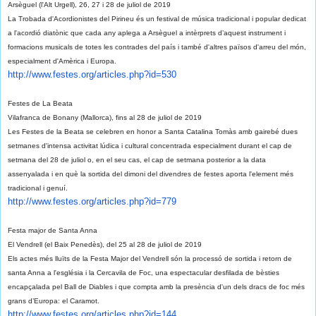
Arsèguel (l'Alt Urgell), 26, 27 i 28 de juliol de 2019
La Trobada d'Acordionistes del Pirineu és un festival de música tradicional i popular dedicat
a l'acordió diatònic que cada any aplega a Arsèguel a intèrprets d’aquest instrument i
formacions musicals de totes les contrades del país i també d'altres països d'arreu del món,
especialment d'Amèrica i Europa.
http://www.festes.org/
articles.php?id=530
Festes de La Beata
Vilafranca de Bonany (Mallorca), fins al 28 de juliol de 2019
Les Festes de la Beata se celebren en honor a Santa Catalina Tomàs amb gairebé dues
setmanes d'intensa activitat lúdica i cultural concentrada especialment durant el cap de
setmana del 28 de juliol o, en el seu cas, el cap de setmana posterior a la data
assenyalada i en què la sortida del dimoni del divendres de festes aporta l'element més
tradicional i genuí.
http://www.festes.org/
articles.php?id=779
Festa major de Santa Anna
El Vendrell (el Baix Penedès), del 25 al 28 de juliol de 2019
Els actes més lluïts de la Festa Major del Vendrell són la processó de sortida i retorn de
santa Anna a l'església i la Cercavila de Foc, una espectacular desfilada de bèsties
encapçalada pel Ball de Diables i que compta amb la presència d'un dels dracs de foc més
grans d’Europa: el Caramot.
http://www.festes.org/
articles.php?id=144