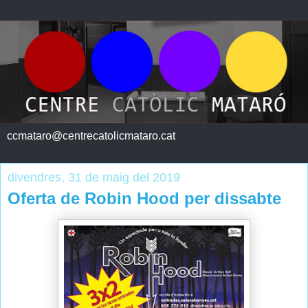
ccmataro@centrecatolicmataro.cat
divendres, 31 de maig del 2019
Oferta de Robin Hood per dissabte