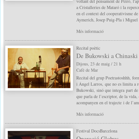
voltant del pensament de Peiró, l'ap
a Cristalleries de Mataró i la reperc
en el context del cooperativisme de 
Aymerich, Josep Puig-Pla i Miguel
Més informació
Recital poètic
De Bukowski a Chinaski (
Dijous, 23 de maig / 21 h
Cafè de Mar
Recital del grup Poetrastoshhh, fo
i Ángel Larros, que no es limita a 
Bukowski, sinó que integra part de 
que parla de l’escriptor, de la vida,
acompanyen en el trajecte i de l’am
Més informació
Festival DocsBarcelona
Operació Globus