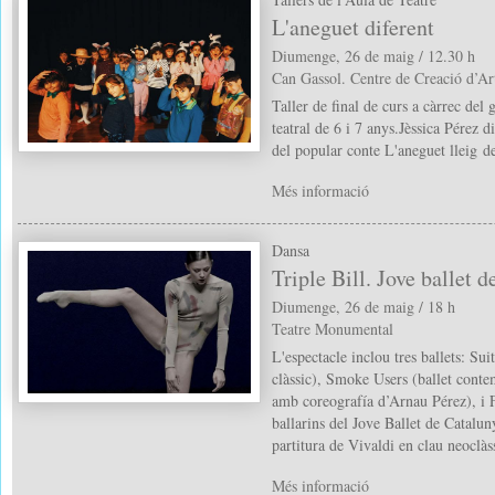
L'aneguet diferent
Diumenge, 26 de maig / 12.30 h
Can Gassol. Centre de Creació d’Ar
Taller de final de curs a càrrec del
teatral de 6 i 7 anys.Jèssica Pérez d
del popular conte L'aneguet lleig 
Més informació
Dansa
Triple Bill. Jove ballet 
Diumenge, 26 de maig / 18 h
Teatre Monumental
L'espectacle inclou tres ballets: Sui
clàssic), Smoke Users (ballet conte
amb coreografía d’Arnau Pérez), i 
ballarins del Jove Ballet de Catalun
partitura de Vivaldi en clau neoclàs
Més informació