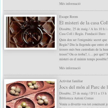
Més informació
Escape Room
El misteri de la casa Col
Dissabte, 25 de maig / A les 10 h i 
Casa Coll i Regàs. Fundació Iluro
Quin deu ser l'enigmàtic secret que
Regàs? Diu la llegenda que entre el
tresors més ben custodiats de la hu
tresor? On es troba?, i… per què? S
misteri en el mínim temps possible
Més informació
Activitat familiar
Jocs del món al Parc de 
Dissabte, 25 de maig / D'11 a 13 h
Biblioteca Antoni Comas
Veniu a divertir-vos tot coneixent j