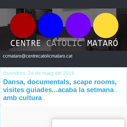
ccmataro@centrecatolicmataro.cat
divendres, 24 de maig del 2019
Dansa, documentals, scape rooms,
visites guiades...acaba la setmana
amb cultura