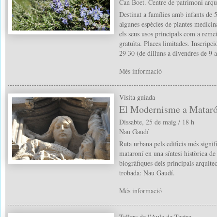
Can Boet. Centre de patrimoni arqu
Destinat a famílies amb infants de 
algunes espècies de plantes medicin
els seus usos principals com a remei
gratuïta. Places limitades. Inscripci
29 30 (de dilluns a divendres de 9 a
Més informació
Visita guiada
El Modernisme a Matar
Dissabte, 25 de maig / 18 h
Nau Gaudí
Ruta urbana pels edificis més signi
mataroní en una síntesi històrica de
biogràfiques dels principals arquit
trobada: Nau Gaudí.
Més informació
Tallers de l'Aula de Teatre