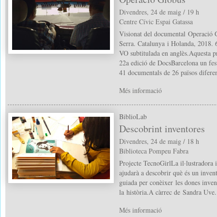
Divendres, 24 de maig / 19 h
Centre Cívic Espai Gatassa
Visionat del documental Operació 
Serra. Catalunya i Holanda, 2018. 6
VO subtitulada en anglès.Aquesta pr
22a edició de DocsBarcelona un fes
41 documentals de 26 països diferen
Més informació
BiblioLab
Descobrint inventores
Divendres, 24 de maig / 18 h
Biblioteca Pompeu Fabra
Projecte TecnoGirlLa il·lustradora 
ajudarà a descobrir què és un invent
guiada per conèixer les dones inven
la història.A càrrec de Sandra Uve.
Més informació