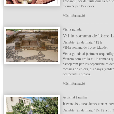
Trobareu jocs de taula dins la bibli
moure’s per l’exterior.
Més informació
Visita guiada
Vil·la romana de Torre L
Dissabte, 25 de maig / 12 h
Vil·la romana de Torre Llauder
Visita guiada al jaciment arqueològ
Veurem com era la vil·la romana que
passejarem per les dependències de
mosaics de colors, els banys (caldari,
dos peristils o patis.
Més informació
Activitat familiar
Remeis casolans amb he
Dissabte, 25 de maig / De 12 a 13.