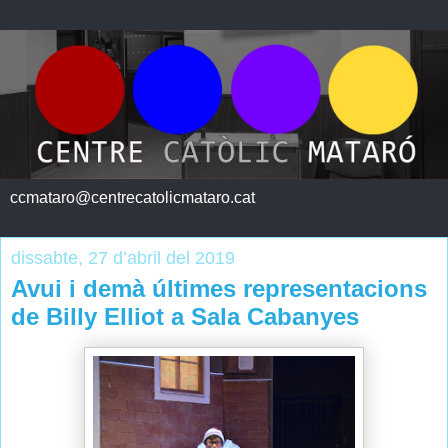
ccmataro@centrecatolicmataro.cat
dissabte, 27 d’abril del 2019
Avui i demà últimes representacions
de Billy Elliot a Sala Cabanyes