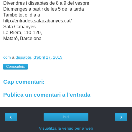
Divendres i dissabtes de 8 a 9 del vespre
Diumenges a partir de les 5 de la tarda
També tot el dia a
http://entrades.salacabanyes.cat/
Sala Cabanyes
La Riera, 110-120,
Mataró, Barcelona
ccm
a
dissabte, d’abril 27, 2019
Comparteix
Cap comentari:
Publica un comentari a l'entrada
‹
›
Inici
Visualitza la versió per a web