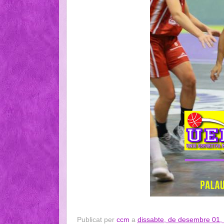
Publicat per
ccm
a
dissabte, de desembre 01,