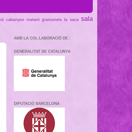
sala
ció cabanyes mataró
gramanets
la saca
AMB LA COL·LABORACIÓ DE :
GENERALITAT DE CATALUNYA
DIPUTACIÓ BARCELONA