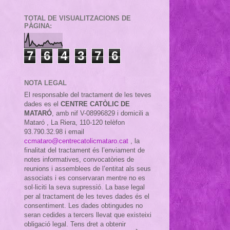
TOTAL DE VISUALITZACIONS DE
PÀGINA:
7
6
4
3
7
6
NOTA LEGAL
El responsable del tractament de les teves
dades es el
CENTRE CATÒLIC DE
MATARÓ
, amb nif
V-08996829 i domicili a
Mataró , La Riera, 110-120 telèfon
93.790.32.98 i email
ccmataro@centrecatolicmataro.cat
,
la
finalitat del tractament és l’enviament de
notes informatives, convocatòries de
reunions i assemblees de l’entitat als seus
associats i es conservaran mentre no es
sol·liciti la seva supressió. La base legal
per al tractament de les teves dades és el
consentiment. Les dades obtingudes no
seran cedides a tercers llevat que existeixi
obligació legal. Tens dret a obtenir