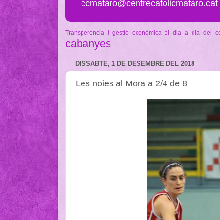
ccmataro@centrecatolicmataro.cat
Transperència i gestió econòmica
el dia a dia del c
cabanyes
DISSABTE, 1 DE DESEMBRE DEL 2018
Les noies al Mora a 2/4 de 8