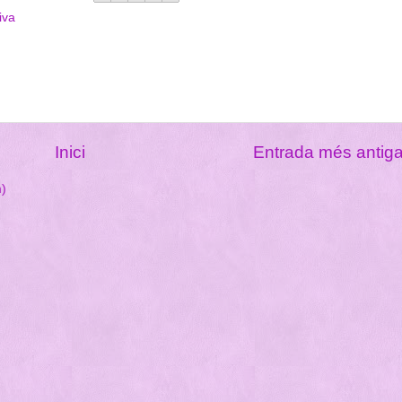
iva
Inici
Entrada més antig
m)