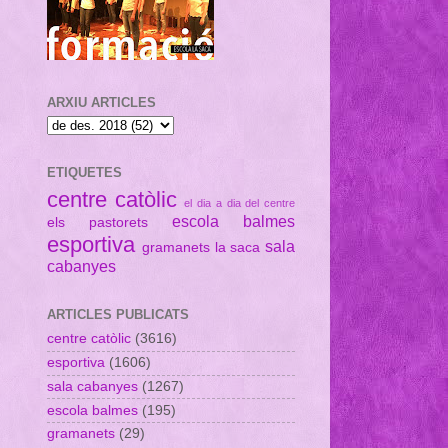
ARXIU ARTICLES
ETIQUETES
centre catòlic
el dia a dia del centre
escola balmes
els pastorets
esportiva
sala
gramanets
la saca
cabanyes
ARTICLES PUBLICATS
centre catòlic
(3616)
esportiva
(1606)
sala cabanyes
(1267)
escola balmes
(195)
gramanets
(29)