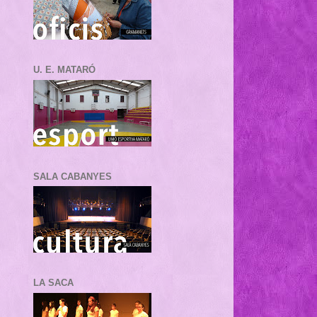
U. E. MATARÓ
SALA CABANYES
LA SACA