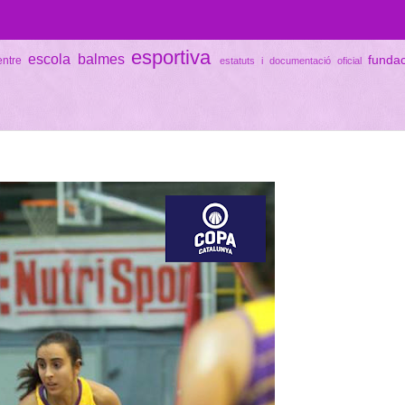
esportiva
escola balmes
funda
entre
estatuts i documentació oficial