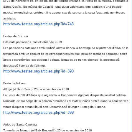
El 22 de novembre és, en els països de tradició cristiana, la Festa de la Música, dedicada a
Santa Cecília. Els músics de Castelló, una ciutat valenciana que gaudeix d’una tradició
musical extensíssima, celebren fins aquest cap de setmana la seva festa amb nombroses
activitats.
http://www.festes.org/
articles.php?id=743
Festes de l'oli nou
Diferents poblacions, fins el febrer de 2019
Les poblacions catalanes amb tradició olivera donen la benvinguda al primer oli d’oliva de la
temporada amb un conjunt de celebracions festives que inclouen rostades populars i altres
àpats gastronòmics, exposicions i debats, jornades de portes obertes i la presentació,
degustació i venda de l’oli nou.
http://www.festes.org/
articles.php?id=390
Festa de l'oli nou
Alforja (el Baix Camp), 25 de novembre de 2018
La Festa de l'Oli d’Alforja que organitza la Cooperativa Agrícola d'aquesta localitat celebra
l'arribada de l'oli sorgit de la primera premsada i al mateix temps pretén donar a conèixer les
virtuts d'aquest preuat líquid amb Denominació d'Origen Protegida Siurana.
http://www.festes.org/
articles.php?id=399
Aplec de Santa Caterina
Torroella de Montgrí (el Baix Empordà), 25 de novembre de 2018