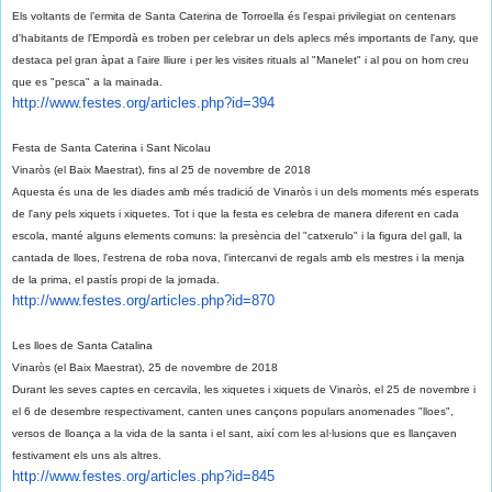
Els voltants de l’ermita de Santa Caterina de Torroella és l'espai privilegiat on centenars
d'habitants de l'Empordà es troben per celebrar un dels aplecs més importants de l'any, que
destaca pel gran àpat a l'aire lliure i per les visites rituals al "Manelet" i al pou on hom creu
que es "pesca" a la mainada.
http://www.festes.org/
articles.php?id=394
Festa de Santa Caterina i Sant Nicolau
Vinaròs (el Baix Maestrat), fins al 25 de novembre de 2018
Aquesta és una de les diades amb més tradició de Vinaròs i un dels moments més esperats
de l'any pels xiquets i xiquetes. Tot i que la festa es celebra de manera diferent en cada
escola, manté alguns elements comuns: la presència del "catxerulo" i la figura del gall, la
cantada de lloes, l'estrena de roba nova, l'intercanvi de regals amb els mestres i la menja
de la prima, el pastís propi de la jornada.
http://www.festes.org/
articles.php?id=870
Les lloes de Santa Catalina
Vinaròs (el Baix Maestrat), 25 de novembre de 2018
Durant les seves captes en cercavila, les xiquetes i xiquets de Vinaròs, el 25 de novembre i
el 6 de desembre respectivament, canten unes cançons populars anomenades "lloes",
versos de lloança a la vida de la santa i el sant, així com les al·lusions que es llançaven
festivament els uns als altres.
http://www.festes.org/
articles.php?id=845