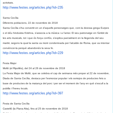
activitats.
http://www.festes.org/
articles.php?id=235
Santa Cecília
Diferents poblacions, 22 de novembre de 2018
Santa Cecília s'ha convertit en un d'aquells personatges que, com la deessa grega Eurpes
o el déu hinduista Krishna, s'associa a la música i a l'amor. El seu patronatge en l’àmbit de
les arts musicals, tot i que és força confós, s’explica parcialment en la llegenda del seu
martiri, segons la qual la santa va morir condemnada per l’alcalde de Roma, que va intentar
convèncer-la perquè abandonés la seva fe.
http://www.festes.org/
articles.php?id=229
Festa Major
Molló (el Ripollès), del 24 al 26 de novembre de 2018
La Festa Major de Molló, que se celebra el cap de setmana més proper al 22 de novembre,
Diada de Santa Cecília, destaca per l’esmorzar popular i els sortejos de productes fets a
base de productes de la matança del porc i per ser el moment de l’any en què s’escull a la
pubilla i l’hereu locals.
http://www.festes.org/
articles.php?id=397
Festa de Santa Cecília
Castelló (la Plana Alta), fins al 25 de novembre de 2018