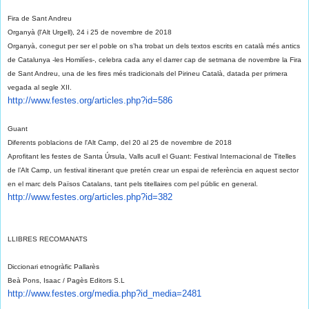
Fira de Sant Andreu
Organyà (l'Alt Urgell), 24 i 25 de novembre de 2018
Organyà, conegut per ser el poble on s’ha trobat un dels textos escrits en català més antics
de Catalunya -les Homilíes-, celebra cada any el darrer cap de setmana de novembre la Fira
de Sant Andreu, una de les fires més tradicionals del Pirineu Català, datada per primera
vegada al segle XII.
http://www.festes.org/
articles.php?id=586
Guant
Diferents poblacions de l'Alt Camp, del 20 al 25 de novembre de 2018
Aprofitant les festes de Santa Úrsula, Valls acull el Guant: Festival Internacional de Titelles
de l’Alt Camp, un festival itinerant que pretén crear un espai de referència en aquest sector
en el marc dels Països Catalans, tant pels titellaires com pel públic en general.
http://www.festes.org/
articles.php?id=382
LLIBRES RECOMANATS
Diccionari etnogràfic Pallarès
Beà Pons, Isaac / Pagès Editors S.L
http://www.festes.org/media.
php?id_media=2481