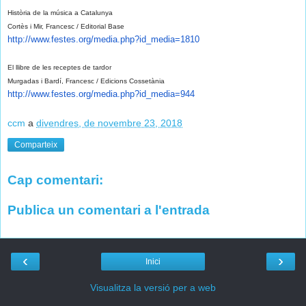
Història de la música a Catalunya
Cortès i Mir, Francesc / Editorial Base
http://www.festes.org/media.
php?id_media=1810
El llibre de les receptes de tardor
Murgadas i Bardí, Francesc / Edicions Cossetània
http://www.festes.org/media.
php?id_media=944
ccm
a
divendres, de novembre 23, 2018
Comparteix
Cap comentari:
Publica un comentari a l'entrada
‹
›
Inici
Visualitza la versió per a web