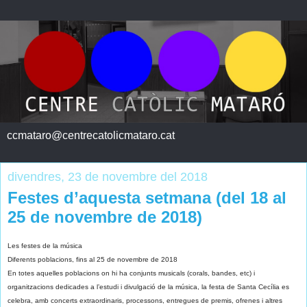
ccmataro@centrecatolicmataro.cat
divendres, 23 de novembre del 2018
Festes d’aquesta setmana (del 18 al
25 de novembre de 2018)
Les festes de la música
Diferents poblacions, fins al 25 de novembre de 2018
En totes aquelles poblacions on hi ha conjunts musicals (corals, bandes, etc) i
organitzacions dedicades a l’estudi i divulgació de la música, la festa de Santa Cecília es
celebra, amb concerts extraordinaris, processons, entregues de premis, ofrenes i altres