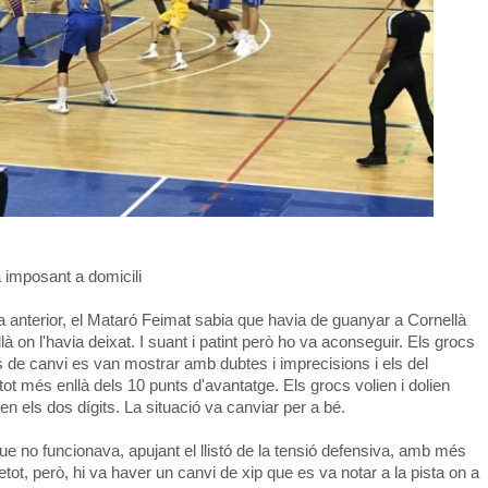
a imposant a domicili
 anterior, el Mataró Feimat sabia que havia de guanyar a Cornellà
 on l'havia deixat. I suant i patint però ho va aconseguir. Els grocs
 de canvi es van mostrar amb dubtes i imprecisions i els del
tot més enllà dels 10 punts d'avantatge. Els grocs volien i dolien
 en els dos dígits. La situació va canviar per a bé.
ue no funcionava, apujant el llistó de la tensió defensiva, amb més
tot, però, hi va haver un canvi de xip que es va notar a la pista on a