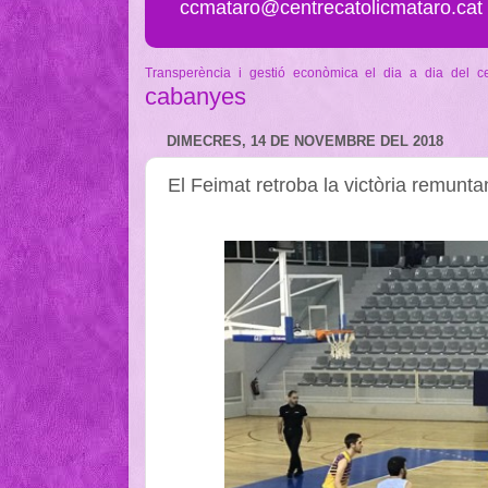
ccmataro@centrecatolicmataro.cat
Transperència i gestió econòmica
el dia a dia del c
cabanyes
DIMECRES, 14 DE NOVEMBRE DEL 2018
El Feimat retroba la victòria remunta