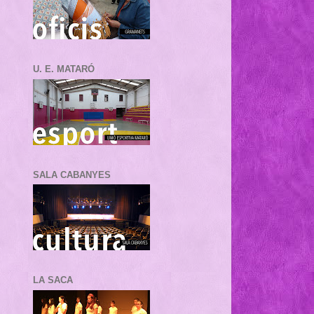
U. E. MATARÓ
SALA CABANYES
LA SACA