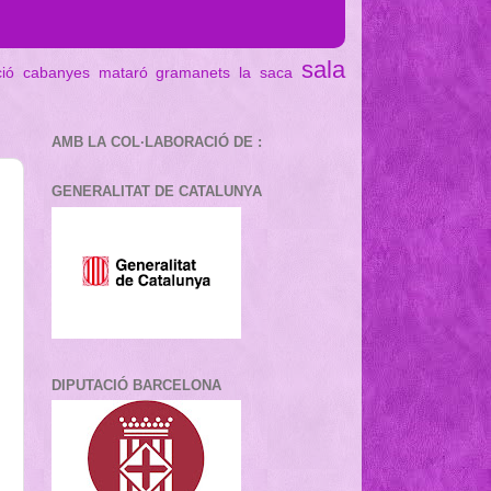
sala
ció cabanyes mataró
gramanets
la saca
AMB LA COL·LABORACIÓ DE :
GENERALITAT DE CATALUNYA
DIPUTACIÓ BARCELONA