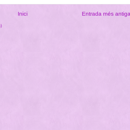
Inici
Entrada més antig
m)