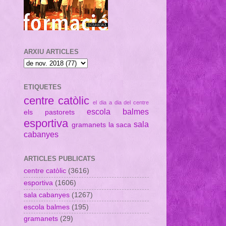
ARXIU ARTICLES
ETIQUETES
centre catòlic
el dia a dia del centre
escola balmes
els pastorets
esportiva
sala
gramanets
la saca
cabanyes
ARTICLES PUBLICATS
centre catòlic
(3616)
esportiva
(1606)
sala cabanyes
(1267)
escola balmes
(195)
gramanets
(29)