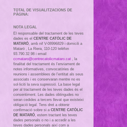
TOTAL DE VISUALITZACIONS DE
PÀGINA:
NOTA LEGAL
El responsable del tractament de les teves
dades es el
CENTRE CATÒLIC DE
MATARÓ
, amb nif
V-08996829 i domicili a
Mataró , La Riera, 110-120 telèfon
93.790.32.98 i email
ccmataro@centrecatolicmataro.cat
,
la
finalitat del tractament és l’enviament de
notes informatives, convocatòries de
reunions i assemblees de l’entitat als seus
associats i es conservaran mentre no es
sol·liciti la seva supressió. La base legal
per al tractament de les teves dades és el
consentiment. Les dades obtingudes no
seran cedides a tercers llevat que existeixi
obligació legal. Tens dret a obtenir
confirmació sobre si a
CENTRE CATÒLIC
DE MATARÓ
, estem tractant les teves
dades personals o no i a accedir a les
teves dades personals així com a