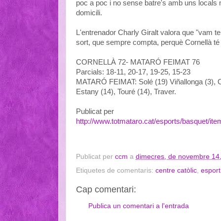
poc a poc i no sense batre's amb uns locals mo
domicili.
L'entrenador Charly Giralt valora que "vam ten
sort, que sempre compta, perquè Cornellà té 
CORNELLÀ 72- MATARÓ FEIMAT 76
Parcials: 18-11, 20-17, 19-25, 15-23
MATARÓ FEIMAT: Solé (19) Viñallonga (3), Cab
Estany (14), Touré (14), Traver.
Publicat per
http://www.totmataro.cat/esports/basquet/item
Publicat per
ccm
a
dimecres, de novembre 14
Etiquetes de comentaris:
centre catòlic
,
esport
Cap comentari:
Publica un comentari a l'entrada