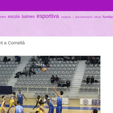
esportiva
escola balmes
funda
entre
estatuts i documentació oficial
nt a Cornellà