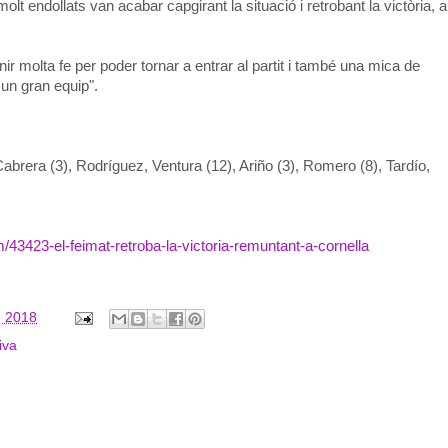
lt endollats van acabar capgirant la situació i retrobant la victòria, a
ir molta fe per poder tornar a entrar al partit i també una mica de
un gran equip".
rera (3), Rodríguez, Ventura (12), Ariño (3), Romero (8), Tardío,
/43423-el-feimat-retroba-la-victoria-remuntant-a-cornella
, 2018
iva