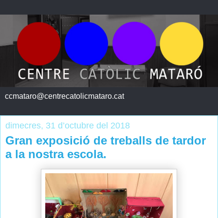
ccmataro@centrecatolicmataro.cat
dimecres, 31 d’octubre del 2018
Gran exposició de treballs de tardor
a la nostra escola.