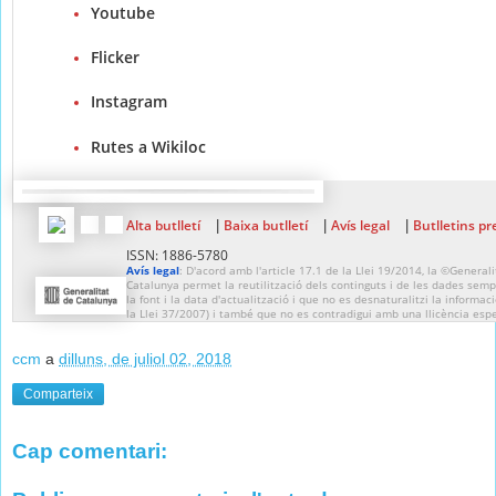
Youtube
Flicker
Instagram
Rutes a Wikiloc
Alta butlletí
Baixa butlletí
Avís legal
Butlletins pr
|
|
|
ISSN: 1886-5780
Avís legal
: D'acord amb l'article 17.1 de la Llei 19/2014, la ©Generali
Catalunya permet la reutilització dels continguts i de les dades sempr
la font i la data d'actualització i que no es desnaturalitzi la informaci
la Llei 37/2007) i també que no es contradigui amb una llicència espe
ccm
a
dilluns, de juliol 02, 2018
Comparteix
Cap comentari: