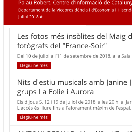
Palau Robert. Centre d'Informació de Catalun
Departament de la Vicepresidència i d'Economia i Hisend
Juliol 2018 #
Les fotos més insòlites del Maig d
fotògrafs del "France-Soir"
Del 10 de juliol a l'11 de setembre de 2018, a la Sala
Llegiu-ne més
Nits d'estiu musicals amb Janine J
grups La Folie i Aurora
Els dijous 5, 12 i 19 de juliol de 2018, a les 20 h, al Jar
L'accés és lliure fins a l'aforament màxim de l'espai.
Llegiu-ne més