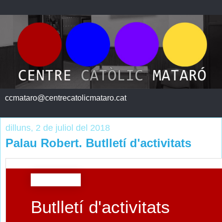
ccmataro@centrecatolicmataro.cat
dilluns, 2 de juliol del 2018
Palau Robert. Butlletí d'activitats
Butlletí d'activitats