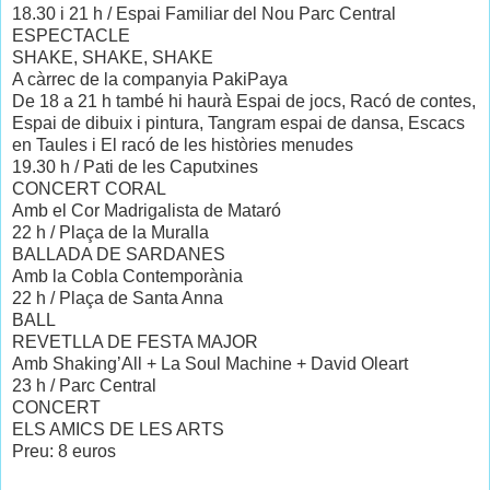
18.30 i 21 h / Espai Familiar del Nou Parc Central
ESPECTACLE
SHAKE, SHAKE, SHAKE
A càrrec de la companyia PakiPaya
De 18 a 21 h també hi haurà Espai de jocs, Racó de contes,
Espai de dibuix i pintura, Tangram espai de dansa, Escacs
en Taules i El racó de les històries menudes
19.30 h / Pati de les Caputxines
CONCERT CORAL
Amb el Cor Madrigalista de Mataró
22 h / Plaça de la Muralla
BALLADA DE SARDANES
Amb la Cobla Contemporània
22 h / Plaça de Santa Anna
BALL
REVETLLA DE FESTA MAJOR
Amb Shaking’All + La Soul Machine + David Oleart
23 h / Parc Central
CONCERT
ELS AMICS DE LES ARTS
Preu: 8 euros