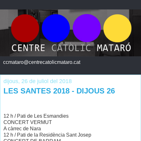
ccmataro@centrecatolicmataro.cat
dijous, 26 de juliol del 2018
LES SANTES 2018 - DIJOUS 26
12 h / Pati de Les Esmandies
CONCERT VERMUT
A càrrec de Nara
12 h / Pati de la Residència Sant Josep