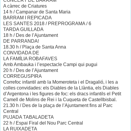
CONCERT DE BARRAM
A càrrec de Criatures
14 h / Campanar de Santa Maria
BARRAM I REPICADA
LES SANTES 2018 / PREPROGRAMA / 6
TARDA GUILLADA
18 h / Des de l’Ajuntament
DE PARRANDA!
18.30 h / Plaça de Santa Anna
CONVIDADA DE
LA FAMÍLIA ROBAFAVES
Amb Ambauka i l’espectacle Campi qui pugui
20 h / Des de l’Ajuntament
CORREGUSPIRA
Correfoc infantil amb la Momeroteta i el Dragalió, i les a
colles convidades: els Diables de la Llàntia, els Diables
d’Argentona i les figures de foc: els dracs infantils el Petit
Camell de Molins de Rei i la Cuqueta de Castellbisbal.
21.30 h / Des de la plaça de l’Ajuntament fins al Parc
Central
PUJADA TABALADETA
22 h / Espai Firal del Nou Parc Central
LA RUIXADETA