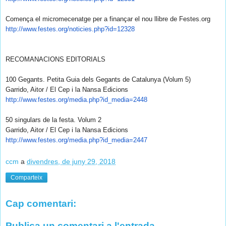
Comença el micromecenatge per a finançar el nou llibre de Festes.org
http://www.festes.org/
noticies.php?id=12328
RECOMANACIONS EDITORIALS
100 Gegants. Petita Guia dels Gegants de Catalunya (Volum 5)
Garrido, Aitor / El Cep i la Nansa Edicions
http://www.festes.org/media.
php?id_media=2448
50 singulars de la festa. Volum 2
Garrido, Aitor / El Cep i la Nansa Edicions
http://www.festes.org/media.
php?id_media=2447
ccm
a
divendres, de juny 29, 2018
Comparteix
Cap comentari:
Publica un comentari a l'entrada