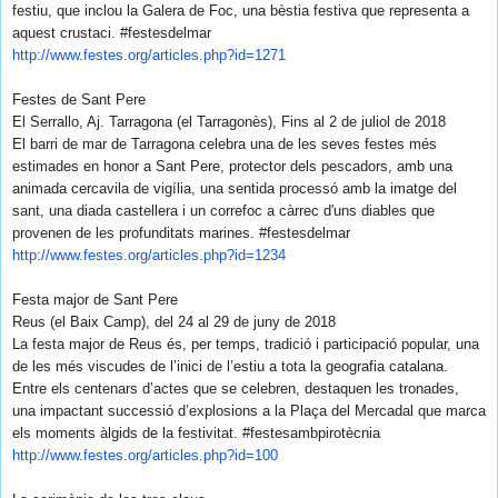
festiu, que inclou la Galera de Foc, una bèstia festiva que representa a
aquest crustaci. #festesdelmar
http://www.festes.org/
articles.php?id=1271
Festes de Sant Pere
El Serrallo, Aj. Tarragona (el Tarragonès), Fins al 2 de juliol de 2018
El barri de mar de Tarragona celebra una de les seves festes més
estimades en honor a Sant Pere, protector dels pescadors, amb una
animada cercavila de vigília, una sentida processó amb la imatge del
sant, una diada castellera i un correfoc a càrrec d'uns diables que
provenen de les profunditats marines. #festesdelmar
http://www.festes.org/
articles.php?id=1234
Festa major de Sant Pere
Reus (el Baix Camp), del 24 al 29 de juny de 2018
La festa major de Reus és, per temps, tradició i participació popular, una
de les més viscudes de l’inici de l’estiu a tota la geografia catalana.
Entre els centenars d’actes que se celebren, destaquen les tronades,
una impactant successió d’explosions a la Plaça del Mercadal que marca
els moments àlgids de la festivitat. #festesambpirotècnia
http://www.festes.org/
articles.php?id=100