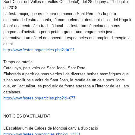
Sant Cugat del Vallès (el Vallès Occidental), del 28 de juny a l'1 de juliol
de 2018
La festa major, que es celebra en honor a Sant Pere i és la porta
d’entrada de l’estiu a la vila, té com a element destacat el ball del Paga-li
Joan! una centenària tradició local. La festa també inclou un intens
programa d’activitats per a petits i grans, una programació jove i
alternativa, i un còctel de concerts i espectacles que omplen d’energia la
ciutat.
http://www.festes.org/
articles.php?id=111
Temps de ratafia
Catalunya, pels volts de Sant Joan i Sant Pere
Elaborada a partir de nous verdes i de diverses herbes aromàtiques que
s’han recollit pels volts de Sant Joan, la ratafia és un dels pocs licors
que, en l’actualitat, es produeix de forma artesana a l’interior de les llars
catalanes.
http://www.festes.org/
articles.php?id=677
NOTÍCIES D’ACTUALITAT
L'Escaldàrium de Caldes de Montbui canvia d'ubicació
http://www.festes.org/
noticies.php?id=12331