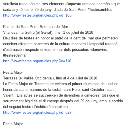
sorollosa traca són els tres elements d'aquesta arrelada cerimònia que
cada any té lloc el 29 de juny, diada de Sant Pere. #festesambfoc
http://www.festes.org/
articles.php?id=105
Festes de Sant Pere, Setmana del Mar
Vilanova i la Geltrú (el Garraf), fins l'1 de juliol de 2018
Deu dies de festes en honor al patró de la gent del mar que permeten
conèixer diferents aspectes de la cultura marinera i l'especial tarannà
d'estimació i respecte envers el mar dels pescadors vilanovins.
#festesdelmar
http://www.festes.org/
articles.php?id=110
Festa Major
Terrassa (el Vallès Occidental), fins al 4 de juliol de 2018
La Festa Major de Terrassa se celebra el primer diumenge de juliol en
honor als sants patrons de la ciutat, sant Pere, sant Cristòfor i sant
Valentí. Els actes se succeeixen de divendres a dimecres, tot i que el
seu moment àlgid és el diumenge després del 29 de juny, amb la sortida
del seguici festiu i l’exhibició castellera.
http://www.festes.org/
articles.php?id=527
Festa Major