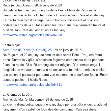
La cerimònia de les tres claus
Reus (el Baix Camp), 28 de juny de 2018
Un dels actes més desconeguts de la Festa Major de Reus és la
cerimònia que té lloc a l’interior de la Prioral de Sant Pere el 28 de juny.
Es tracta d’un tràmit carregat de simbolisme mitjançant el qual els
poders fàctics de la ciutat ajunten les tres claus que permeten treure el
bust de sant Pere de l’armari on és tot l’any.
http://www.festes.org/
articles.php?id=828
Festa Major
Sant Pere de Ribes (el Garraf), 28
i 29 de juny de 2018
No fa gaire, el 29 de juny, solemnitat dels sants Pere i Pau, era festa
arreu. Durant la vigília, s´encenien fogueres com encara es fa per sant
Joan i la nit del 28 al 29 era tinguda per màgica. D´un temps ençà, l
´església es va veure forçada a renunciar a la festivitat, però els pobles
que tenien el pescador per patró van mantenir-ne el caràcter festiu. Entre
aquests pobles, hi havia Ribes.
http://www.festes.org/
articles.php?id=321
La Crema de la Bóta
Arenys de Mar (el Maresme), 29 de juny de 2018
La crema d'una petita foguera encapçalada per una bóta enquitranada, el
llançament d'un castell de focs des del campanar i l'encesa d'una