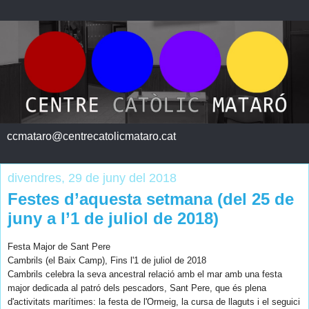
ccmataro@centrecatolicmataro.cat
divendres, 29 de juny del 2018
Festes d’aquesta setmana (del 25 de
juny a l’1 de juliol de 2018)
Festa Major de Sant Pere
Cambrils (el Baix Camp), Fins l'1 de juliol de 2018
Cambrils celebra la seva ancestral relació amb el mar amb una festa
major dedicada al patró dels pescadors, Sant Pere, que és plena
d'activitats marítimes: la festa de l'Ormeig, la cursa de llaguts i el seguici