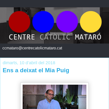
ccmataro@centrecatolicmataro.cat
dimarts, 10 d’abril del 2018
Ens a deixat el Mia Puig