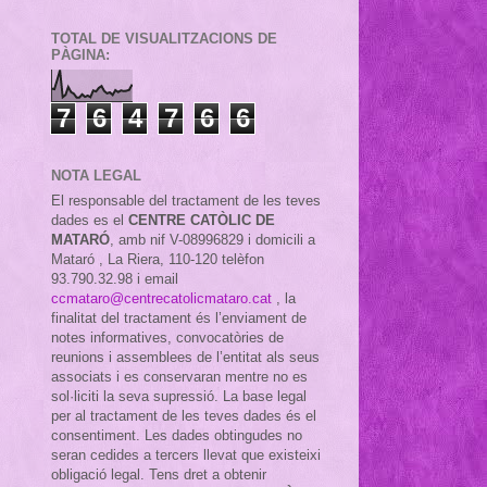
TOTAL DE VISUALITZACIONS DE
PÀGINA:
7
6
4
7
6
6
NOTA LEGAL
El responsable del tractament de les teves
dades es el
CENTRE CATÒLIC DE
MATARÓ
, amb nif
V-08996829 i domicili a
Mataró , La Riera, 110-120 telèfon
93.790.32.98 i email
ccmataro@centrecatolicmataro.cat
,
la
finalitat del tractament és l’enviament de
notes informatives, convocatòries de
reunions i assemblees de l’entitat als seus
associats i es conservaran mentre no es
sol·liciti la seva supressió. La base legal
per al tractament de les teves dades és el
consentiment. Les dades obtingudes no
seran cedides a tercers llevat que existeixi
obligació legal. Tens dret a obtenir