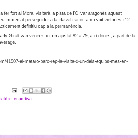
fer fort al Mora, visitarà la pista de l'Olivar aragonès aquest
seu immediat perseguidor a la classificació -amb vuit victòries i 12
àcticament definitiu cap a la permanència.
rly Giralt van vèncer per un ajustat 82 a 79, així doncs, a part de la
’average.
tem/41507-el-mataro-parc-rep-la-visita-d-un-dels-equips-mes-en-
catòlic
,
esportiva