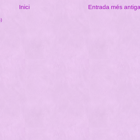
Inici
Entrada més antig
m)