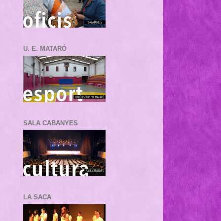
U. E. MATARÓ
SALA CABANYES
LA SACA