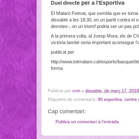
te per a l'E
sportiva
Duel direc
El Mataró Feimat, que sembla que es torna a 
dissabte a les 18:30, en un partit contra el 
derrotes-, on un triomf podria ser un pas pr
A la primera volta, al Josep Mora, els de Cha
victòria també seria important aconseguir l
publicat per
http://www.totmataro.cat/esports/basquet/i
forma
Publicat per
ccm
a
dissabte, de març 17, 2018
Etiquetes de comentaris:
90 esportiva
,
centre 
Cap comentari:
Publica un comentari a l'entrada