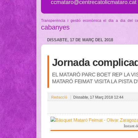
ccmataro@centrecatolicmataro.cat
Transperència i gestió econòmica
el dia a dia del c
cabanyes
DISSABTE, 17 DE MARÇ DEL 2018
Jornada complicad
EL MATARÓ PARC BOET REP LA VIS
MATARÓ FEIMAT VISITA LA PISTA D
Redacció
Dissabte, 17 Març 2018 12:44
Instant d