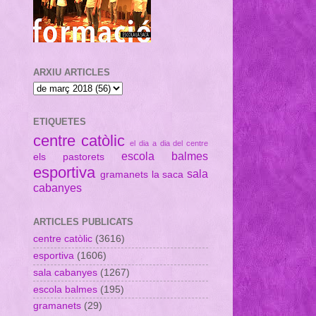
ARXIU ARTICLES
ETIQUETES
centre catòlic
el dia a dia del centre
escola balmes
els pastorets
esportiva
sala
gramanets
la saca
cabanyes
ARTICLES PUBLICATS
centre catòlic
(3616)
esportiva
(1606)
sala cabanyes
(1267)
escola balmes
(195)
gramanets
(29)