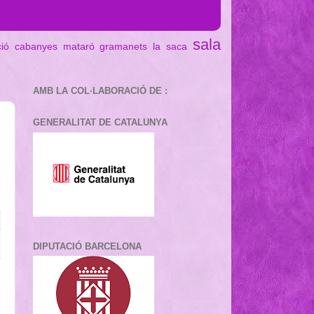
sala
ció cabanyes mataró
gramanets
la saca
AMB LA COL·LABORACIÓ DE :
GENERALITAT DE CATALUNYA
DIPUTACIÓ BARCELONA