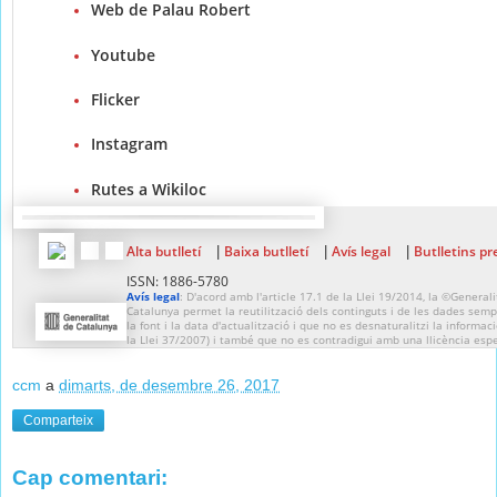
Web de Palau Robert
Youtube
Flicker
Instagram
Rutes a Wikiloc
Alta butlletí
Baixa butlletí
Avís legal
Butlletins pr
|
|
|
ISSN: 1886-5780
Avís legal
: D'acord amb l'article 17.1 de la Llei 19/2014, la ©Generali
Catalunya permet la reutilització dels continguts i de les dades sempr
la font i la data d'actualització i que no es desnaturalitzi la informaci
la Llei 37/2007) i també que no es contradigui amb una llicència espe
ccm
a
dimarts, de desembre 26, 2017
Comparteix
Cap comentari: