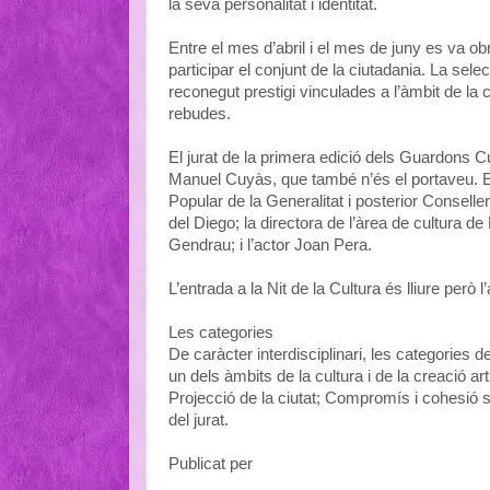
la seva personalitat i identitat.
Entre el mes d’abril i el mes de juny es va o
participar el conjunt de la ciutadania. La sele
reconegut prestigi vinculades a l’àmbit de la c
rebudes.
El jurat de la primera edició dels Guardons Cu
Manuel Cuyàs, que també n’és el portaveu. Els
Popular de la Generalitat i posterior Conseller
del Diego; la directora de l’àrea de cultura de
Gendrau; i l’actor Joan Pera.
L’entrada a la Nit de la Cultura és lliure però l
Les categories
De caràcter interdisciplinari, les categories 
un dels àmbits de la cultura i de la creació ar
Projecció de la ciutat; Compromís i cohesió so
del jurat.
Publicat per