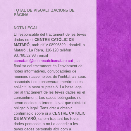
TOTAL DE VISUALITZACIONS DE
PÀGINA:
NOTA LEGAL
El responsable del tractament de les teves
dades es el
CENTRE CATÒLIC DE
MATARÓ
, amb nif
V-08996829 i domicili a
Mataró , La Riera, 110-120 telèfon
93.790.32.98 i email
ccmataro@centrecatolicmataro.cat
,
la
finalitat del tractament és l’enviament de
notes informatives, convocatòries de
reunions i assemblees de l’entitat als seus
associats i es conservaran mentre no es
sol·liciti la seva supressió. La base legal
per al tractament de les teves dades és el
consentiment. Les dades obtingudes no
seran cedides a tercers llevat que existeixi
obligació legal. Tens dret a obtenir
confirmació sobre si a
CENTRE CATÒLIC
DE MATARÓ
, estem tractant les teves
dades personals o no i a accedir a les
teves dades personals així com a