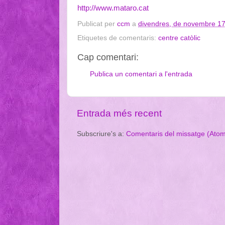
http://www.mataro.cat
Publicat per
ccm
a
divendres, de novembre 17
Etiquetes de comentaris:
centre catòlic
Cap comentari:
Publica un comentari a l'entrada
Entrada més recent
Subscriure's a:
Comentaris del missatge (Ato