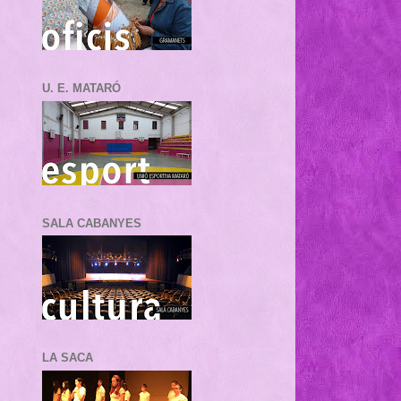
U. E. MATARÓ
SALA CABANYES
LA SACA