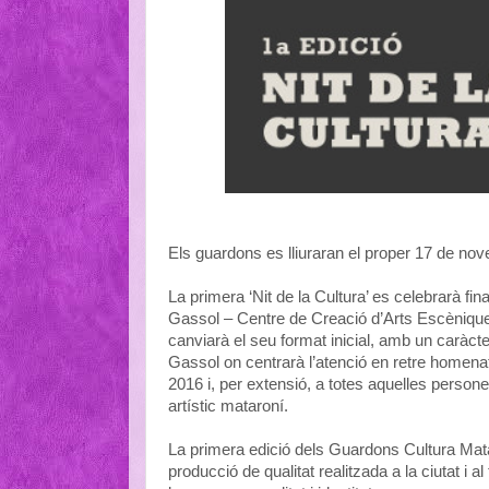
Els guardons es lliuraran el proper 17 de nove
La primera ‘Nit de la Cultura’ es celebrarà f
Gassol – Centre de Creació d’Arts Escènique
canviarà el seu format inicial, amb un caràct
Gassol on centrarà l’atenció en retre homenatg
2016 i, per extensió, a totes aquelles person
artístic mataroní.
La primera edició dels Guardons Cultura Matar
producció de qualitat realitzada a la ciutat i al