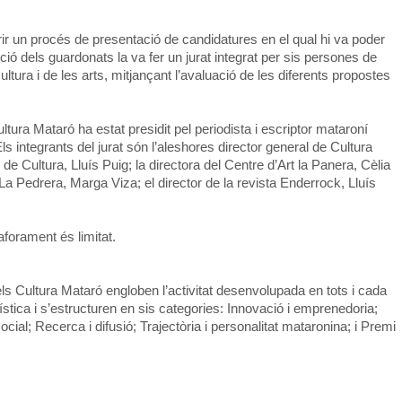
brir un procés de presentació de candidatures en el qual hi va poder
cció dels guardonats la va fer un jurat integrat per sis persones de
ultura i de les arts, mitjançant l’avaluació de les diferents propostes
ltura Mataró ha estat presidit pel periodista i escriptor mataroní
 integrants del jurat són l’aleshores director general de Cultura
 de Cultura, Lluís Puig; la directora del Centre d’Art la Panera, Cèlia
 La Pedrera, Marga Viza; el director de la revista Enderrock, Lluís
’aforament és limitat.
dels Cultura Mataró engloben l’activitat desenvolupada en tots i cada
tística i s’estructuren en sis categories: Innovació i emprenedoria;
cial; Recerca i difusió; Trajectòria i personalitat mataronina; i Premi