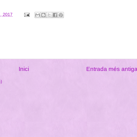
, 2017
Inici
Entrada més antig
m)