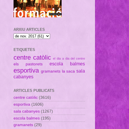
ARXIU ARTICLES
ETIQUETES
centre catòlic
el dia a dia del centre
escola balmes
els pastorets
esportiva
sala
gramanets
la saca
cabanyes
ARTICLES PUBLICATS
centre catòlic
(3616)
esportiva
(1606)
sala cabanyes
(1267)
escola balmes
(195)
gramanets
(29)