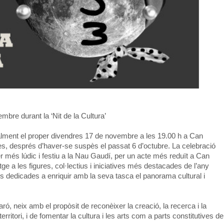
mbre durant la ‘Nit de la Cultura’
inalment el proper divendres 17 de novembre a les 19.00 h a Can
s, després d’haver-se suspès el passat 6 d’octubre. La celebració
er més lúdic i festiu a la Nau Gaudí, per un acte més reduït a Can
e a les figures, col·lectius i iniciatives més destacades de l’any
es dedicades a enriquir amb la seva tasca el panorama cultural i
ó, neix amb el propòsit de reconèixer la creació, la recerca i la
 territori, i de fomentar la cultura i les arts com a parts constitutives de