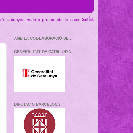
sala
ció cabanyes mataró
gramanets
la saca
AMB LA COL·LABORACIÓ DE :
GENERALITAT DE CATALUNYA
DIPUTACIÓ BARCELONA