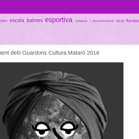
esportiva
escola balmes
funda
entre
estatuts i documentació oficial
rament dels Guardons Cultura Mataró 2016