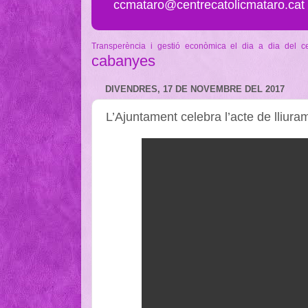
ccmataro@centrecatolicmataro.cat
Transperència i gestió econòmica
el dia a dia del c
cabanyes
DIVENDRES, 17 DE NOVEMBRE DEL 2017
L’Ajuntament celebra l’acte de lliu