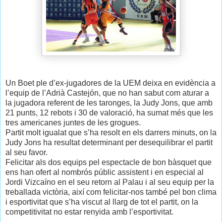
Un Boet ple d’ex-jugadores de la UEM deixa en evidència a
l’equip de l’Adrià Castejón, que no han sabut com aturar a
la jugadora referent de les taronges, la Judy Jons, que amb
21 punts, 12 rebots i 30 de valoració, ha sumat més que les
tres americanes juntes de les grogues.
Partit molt igualat que s’ha resolt en els darrers minuts, on la
Judy Jons ha resultat determinant per desequilibrar el partit
al seu favor.
Felicitar als dos equips pel espectacle de bon bàsquet que
ens han ofert al nombrós públic assistent i en especial al
Jordi Vizcaíno en el seu retorn al Palau i al seu equip per la
treballada victòria, així com felicitar-nos també pel bon clima
i esportivitat que s’ha viscut al llarg de tot el partit, on la
competitivitat no estar renyida amb l’esportivitat.