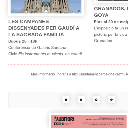
GRANADOS, D
GOYA
LES CAMPANES
Fins al 20 de mai
DISSENYADES PER GAUDÍ A
L’exposició fa un re
LA SAGRADA FAMÍLIA
pictòric per la vida 
Granados.
Dijous 26 · 18h
Conferència de Galdric Santana.
Cicle
Els instruments musicals, en estudi
Més informació i horaris a
http://ajuntament.barcelona.
cat/mus