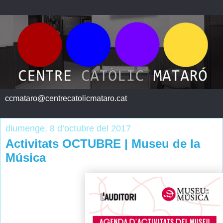
ccmataro@centrecatolicmataro.cat
diumenge, 8 d’octubre del 2017
Activitats OCTUBRE | Museu de la
Música