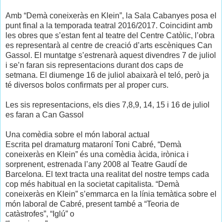
Amb “Demà coneixeràs en Klein”, la Sala Cabanyes posa el
punt final a la temporada teatral 2016/2017. Coincidint amb
les obres que s’estan fent al teatre del Centre Catòlic, l’obra
es representarà al centre de creació d’arts escèniques Can
Gassol. El muntatge s’estrenarà aquest divendres 7 de juliol
i se’n faran sis representacions durant dos caps de
setmana. El diumenge 16 de juliol abaixarà el teló, però ja
té diversos bolos confirmats per al proper curs.
Les sis representacions, els dies 7,8,9, 14, 15 i 16 de juliol
es faran a Can Gassol
Una comèdia sobre el món laboral actual
Escrita pel dramaturg mataroní Toni Cabré, “Demà
coneixeràs en Klein” és una comèdia àcida, irònica i
sorprenent, estrenada l’any 2008 al Teatre Gaudí de
Barcelona. El text tracta una realitat del nostre temps cada
cop més habitual en la societat capitalista. “Demà
coneixeràs en Klein” s’emmarca en la línia temàtica sobre el
món laboral de Cabré, present també a “Teoria de
catàstrofes”, “Iglú” o