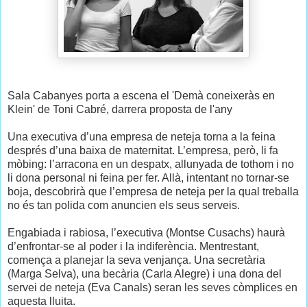
Sala Cabanyes porta a escena el 'Demà coneixeràs en
Klein' de Toni Cabré, darrera proposta de l'any
Una executiva d’una empresa de neteja torna a la feina
després d’una baixa de maternitat. L’empresa, però, li fa
mòbing: l’arracona en un despatx, allunyada de tothom i no
li dona personal ni feina per fer. Allà, intentant no tornar-se
boja, descobrirà que l’empresa de neteja per la qual treballa
no és tan polida com anuncien els seus serveis.
Engabiada i rabiosa, l’executiva (Montse Cusachs) haurà
d’enfrontar-se al poder i la indiferència. Mentrestant,
comença a planejar la seva venjança. Una secretària
(Marga Selva), una becària (Carla Alegre) i una dona del
servei de neteja (Eva Canals) seran les seves còmplices en
aquesta lluita.