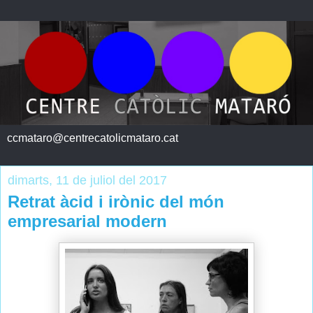
ccmataro@centrecatolicmataro.cat
dimarts, 11 de juliol del 2017
Retrat àcid i irònic del món
empresarial modern