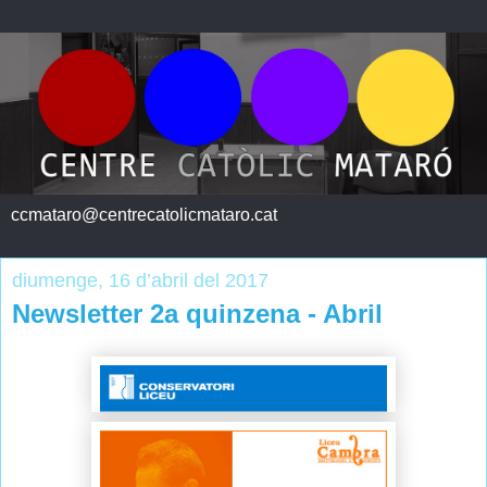
ccmataro@centrecatolicmataro.cat
diumenge, 16 d’abril del 2017
Newsletter 2a quinzena - Abril