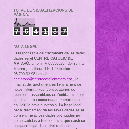
TOTAL DE VISUALITZACIONS DE
PÀGINA:
7
6
4
1
3
7
NOTA LEGAL
El responsable del tractament de les teves
dades es el
CENTRE CATÒLIC DE
MATARÓ
, amb nif
V-08996829 i domicili a
Mataró , La Riera, 110-120 telèfon
93.790.32.98 i email
ccmataro@centrecatolicmataro.cat
,
la
finalitat del tractament és l’enviament de
notes informatives, convocatòries de
reunions i assemblees de l’entitat als seus
associats i es conservaran mentre no es
sol·liciti la seva supressió. La base legal
per al tractament de les teves dades és el
consentiment. Les dades obtingudes no
seran cedides a tercers llevat que existeixi
obligació legal. Tens dret a obtenir