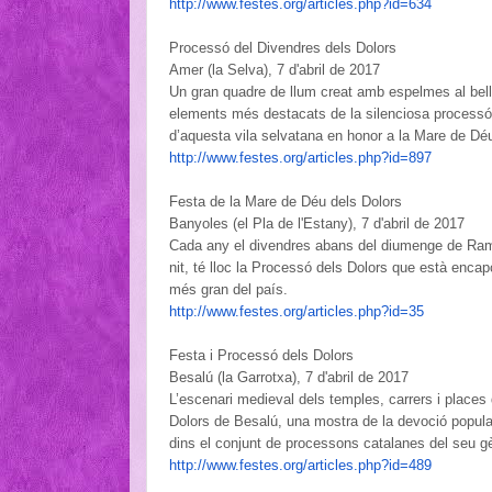
http://www.festes.org/
articles.php?id=634
Processó del Divendres dels Dolors
Amer (la Selva), 7 d'abril de 2017
Un gran quadre de llum creat amb espelmes al bell
elements més destacats de la silenciosa processó
d’aquesta vila selvatana en honor a la Mare de Dé
http://www.festes.org/
articles.php?id=897
Festa de la Mare de Déu dels Dolors
Banyoles (el Pla de l'Estany), 7 d'abril de 2017
Cada any el divendres abans del diumenge de Rams
nit, té lloc la Processó dels Dolors que està enc
més gran del país.
http://www.festes.org/
articles.php?id=35
Festa i Processó dels Dolors
Besalú (la Garrotxa), 7 d'abril de 2017
L’escenari medieval dels temples, carrers i places
Dolors de Besalú, una mostra de la devoció popular
dins el conjunt de processons catalanes del seu g
http://www.festes.org/
articles.php?id=489