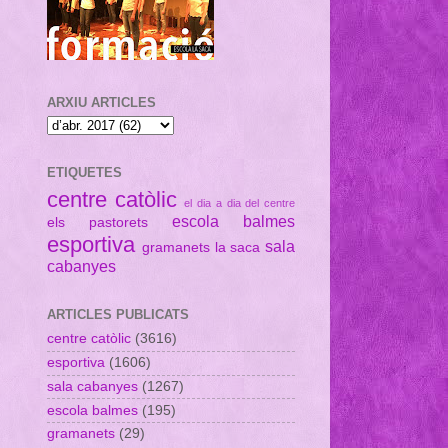
ARXIU ARTICLES
ETIQUETES
centre catòlic
el dia a dia del centre
escola balmes
els pastorets
esportiva
sala
gramanets
la saca
cabanyes
ARTICLES PUBLICATS
centre catòlic
(3616)
esportiva
(1606)
sala cabanyes
(1267)
escola balmes
(195)
gramanets
(29)