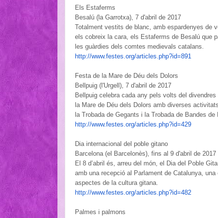
Els Estaferms
Besalú (la Garrotxa), 7 d'abril de 2017
Totalment vestits de blanc, amb espardenyes de ve
els cobreix la cara, els Estaferms de Besalú que 
les guàrdies dels comtes medievals catalans.
http://www.festes.org/
articles.php?id=891
Festa de la Mare de Déu dels Dolors
Bellpuig (l'Urgell), 7 d'abril de 2017
Bellpuig celebra cada any pels volts del divendre
la Mare de Déu dels Dolors amb diverses activitats 
la Trobada de Gegants i la Trobada de Bandes de
http://www.festes.org/
articles.php?id=429
Dia internacional del poble gitano
Barcelona (el Barcelonès), fins al 9 d'abril de 2017
El 8 d’abril és, arreu del món, el Dia del Poble Gi
amb una recepció al Parlament de Catalunya, una cer
aspectes de la cultura gitana.
http://www.festes.org/
articles.php?id=482
Palmes i palmons