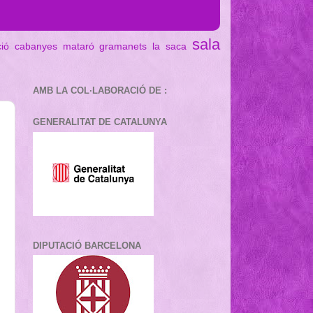
sala
ció cabanyes mataró
gramanets
la saca
AMB LA COL·LABORACIÓ DE :
GENERALITAT DE CATALUNYA
DIPUTACIÓ BARCELONA