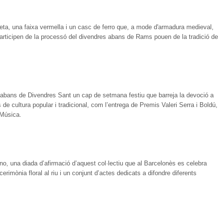
ta, una faixa vermella i un casc de ferro que, a mode d'armadura medieval,
participen de la processó del divendres abans de Rams pouen de la tradició de
s abans de Divendres Sant un cap de setmana festiu que barreja la devoció a
de cultura popular i tradicional, com l’entrega de Premis Valeri Serra i Boldú,
 Música.
tano, una diada d’afirmació d’aquest col·lectiu que al Barcelonès es celebra
imònia floral al riu i un conjunt d’actes dedicats a difondre diferents