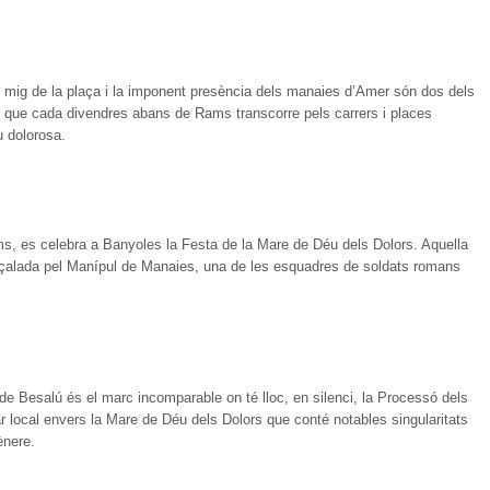
 mig de la plaça i la imponent presència dels manaies d’Amer són dos dels
 que cada divendres abans de Rams transcorre pels carrers i places
u dolorosa.
, es celebra a Banyoles la Festa de la Mare de Déu dels Dolors. Aquella
apçalada pel Manípul de Manaies, una de les esquadres de soldats romans
 de Besalú és el marc incomparable on té lloc, en silenci, la Processó dels
 local envers la Mare de Déu dels Dolors que conté notables singularitats
ènere.