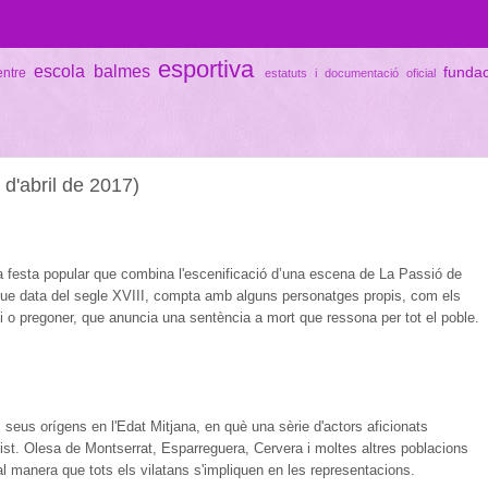
esportiva
escola balmes
funda
entre
estatuts i documentació oficial
 d'abril de 2017)
a festa popular que combina l'escenificació d’una escena de La Passió de
que data del segle XVIII, compta amb alguns personatges propis, com els
ci o pregoner, que anuncia una sentència a mort que ressona per tot el poble.
 seus orígens en l'Edat Mitjana, en què una sèrie d'actors aficionats
rist. Olesa de Montserrat, Esparreguera, Cervera i moltes altres poblacions
 tal manera que tots els vilatans s'impliquen en les representacions.