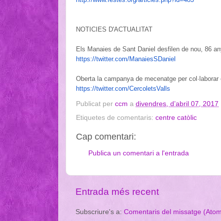
NOTICIES D'ACTUALITAT
Els Manaies de Sant Daniel desfilen de nou, 86 an
https://twitter.com/
ManaiesSDaniel
Oberta la campanya de mecenatge per col·laborar e
https://twitter.com/
CercoletsValls
Publicat per
ccm
a
divendres, d’abril 07, 2017
Etiquetes de comentaris:
centre catòlic
Cap comentari:
Publica un comentari a l'entrada
Entrada més recent
Subscriure's a:
Comentaris del missatge (Ato