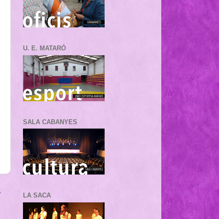
U. E. MATARÓ
SALA CABANYES
a
LA SACA