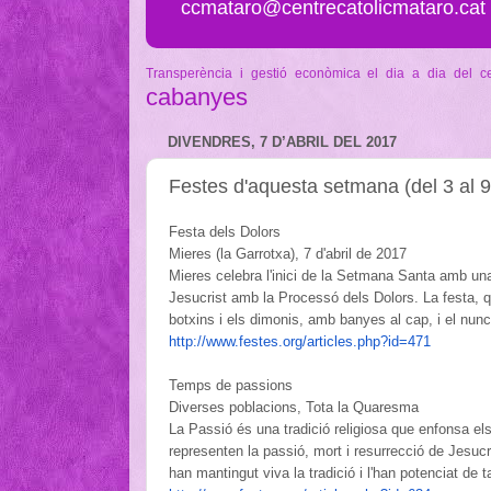
ccmataro@centrecatolicmataro.cat
Transperència i gestió econòmica
el dia a dia del c
cabanyes
DIVENDRES, 7 D’ABRIL DEL 2017
Festes d'aquesta setmana (del 3 al 9
Festa dels Dolors
Mieres (la Garrotxa), 7 d'abril de 2017
Mieres celebra l'inici de la Setmana Santa amb un
Jesucrist amb la Processó dels Dolors. La festa, 
botxins i els dimonis, amb banyes al cap, i el nun
http://www.festes.org/
articles.php?id=471
Temps de passions
Diverses poblacions, Tota la Quaresma
La Passió és una tradició religiosa que enfonsa els
representen la passió, mort i resurrecció de Jesuc
han mantingut viva la tradició i l'han potenciat de