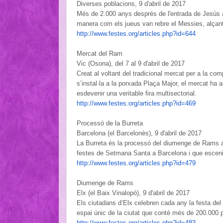
Diverses poblacions, 9 d'abril de 2017
Més de 2.000 anys després de l'entrada de Jesús a
manera com els jueus van rebre el Messies, alçant p
http://www.festes.org/
articles.php?id=644
Mercat del Ram
Vic (Osona), del 7 al 9 d'abril de 2017
Creat al voltant del tradicional mercat per a la c
s’instal·la a la porxada Plaça Major, el mercat ha a
esdevenir una veritable fira multisectorial.
http://www.festes.org/
articles.php?id=469
Processó de la Burreta
Barcelona (el Barcelonès), 9 d'abril de 2017
La Burreta és la processó del diumenge de Rams a la
festes de Setmana Santa a Barcelona i que esceni
http://www.festes.org/
articles.php?id=479
Diumenge de Rams
Elx (el Baix Vinalopó), 9 d'abril de 2017
Els ciutadans d’Elx celebren cada any la festa 
espai únic de la ciutat que conté més de 200.000 
http://www.festes.org/
articles.php?id=483