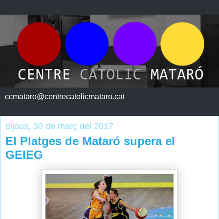
ccmataro@centrecatolicmataro.cat
dijous, 30 de març del 2017
El Platges de Mataró supera el
GEIEG