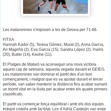
Les mataronines s'imposen a les de Girona per 71-66.
FITXA
Hannah Kador (5), Teresa Gómez, Murat (2), Anna Garcia,
Ari Magriñà (2), Eva Garcia (15), Sandra López (2), Harris
(20), Butler (14), Keohe (11).
El Platges de Mataró va aconseguir una nova victòria
aquest cap de setmana, aquesta vegada davant el GEIEG.
Les mataronines van dominar el partit des d'un bon
començament, i malgrat que es va ajustar durant el tercer
període, van saber mantenir la distància fins acabar sumant
un triomf vital en la lluita per acabar entre els quatre primers
classificats.
El partit va començar força equilibrat i amb els dos equips
trobant cistella amb facilitat. Les d'Adrià Castejón van estar