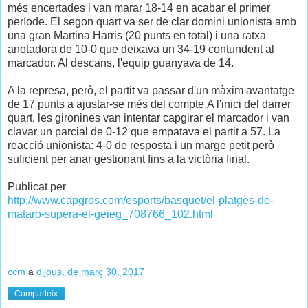
més encertades i van marar 18-14 en acabar el primer
període. El segon quart va ser de clar domini unionista amb
una gran Martina Harris (20 punts en total) i una ratxa
anotadora de 10-0 que deixava un 34-19 contundent al
marcador. Al descans, l'equip guanyava de 14.
A la represa, però, el partit va passar d'un màxim avantatge
de 17 punts a ajustar-se més del compte.A l'inici del darrer
quart, les gironines van intentar capgirar el marcador i van
clavar un parcial de 0-12 que empatava el partit a 57. La
reacció unionista: 4-0 de resposta i un marge petit però
suficient per anar gestionant fins a la victòria final.
Publicat per
http://www.capgros.com/esports/basquet/el-platges-de-
mataro-supera-el-geieg_708766_102.html
ccm
a
dijous, de març 30, 2017
Comparteix