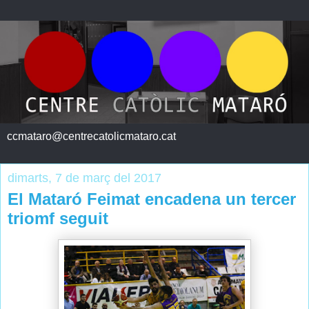
ccmataro@centrecatolicmataro.cat
dimarts, 7 de març del 2017
El Mataró Feimat encadena un tercer
triomf seguit