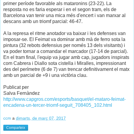
primer període favorable als mataronins (23-22). La
resposta no es faria esperar i en el segon tram, els de
Barcelona van tenir una mica més d'encert i van marxar al
descans amb un triomf parcial: 46-47.
A la represa el ritme anotador va baixar i les defenses van
imposar-se. El Feimat va dominar amb mà de ferro sota la
pintura (32 rebots defensius per només 13 dels visitants) i
va poder tornar a comandar el marcador (17-14 de parcial).
En el tram final, l'equip va jugar amb cap, jugadors inspirats
com Cabrera i Diallo sota cistella i Miralles, impressionant
des del perímetre (6 de 7) van trencar definitivament el matx
amb un parcial de +9 i una victòria clau.
Publicat per
Salva Fernàndez
http://www.capgros.com/esports/basquet/el-mataro-feimat-
encadena-un-tercer-triomf-seguit_708405_102.html
ccm
a
dimarts, de març 07, 2017
Comparteix