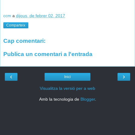
ccm
a
dijous, de febrer 02, 2017
Comparteix
Cap comentari:
Publica un comentari a l'entrada
‹
›
Inici
Visualitza la versió per a web
Amb la tecnologia de
Blogger
.