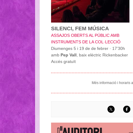
SILENCI, FEM MÚSICA
ASSAJOS OBERTS AL PÚBLIC AMB
INSTRUMENTS DE LA COL·LECCIÓ
Diumenges 5 i 19 de de febrer · 17’30h
amb
Pep Vall
, baix elèctric Rickenbacker
Accés gratuït
Més informació i horaris 