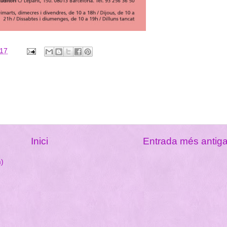
017
Inici
Entrada més antig
m)