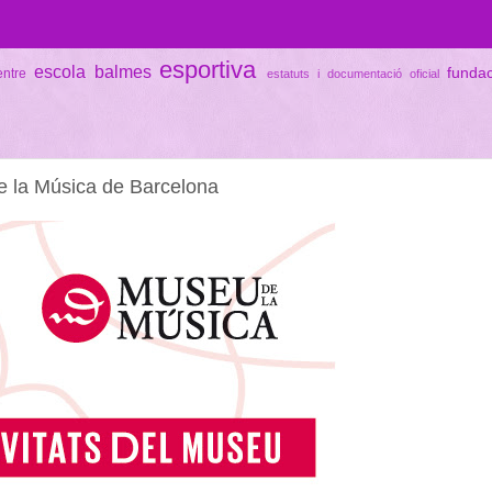
esportiva
escola balmes
funda
entre
estatuts i documentació oficial
de la Música de Barcelona