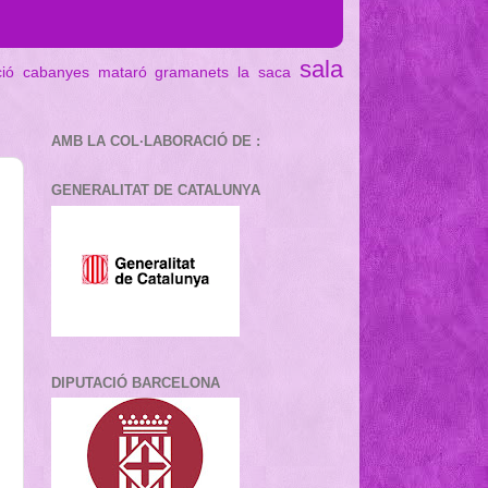
sala
ció cabanyes mataró
gramanets
la saca
AMB LA COL·LABORACIÓ DE :
GENERALITAT DE CATALUNYA
DIPUTACIÓ BARCELONA