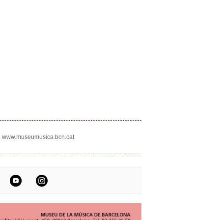
a
www.museumusica.bcn.cat