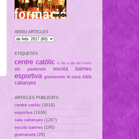
ARXIU ARTICLES
ETIQUETES
centre catòlic
el dia a dia del centre
escola balmes
els pastorets
esportiva
sala
gramanets
la saca
cabanyes
a
ARTICLES PUBLICATS
centre catòlic
(3616)
esportiva
(1606)
sala cabanyes
(1267)
escola balmes
(195)
gramanets
(29)