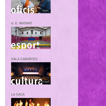
U. E. MATARÓ
SALA CABANYES
LA SACA