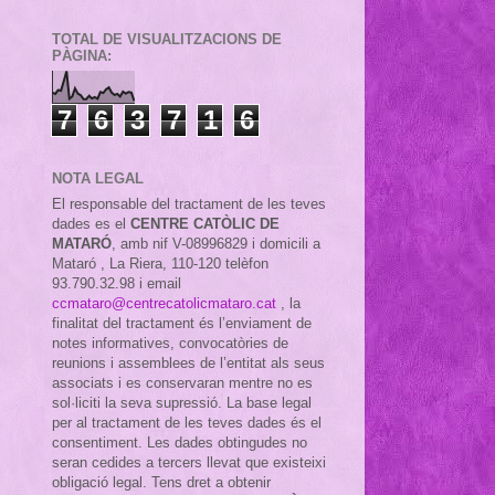
TOTAL DE VISUALITZACIONS DE
PÀGINA:
7
6
3
7
1
6
NOTA LEGAL
El responsable del tractament de les teves
dades es el
CENTRE CATÒLIC DE
MATARÓ
, amb nif
V-08996829 i domicili a
Mataró , La Riera, 110-120 telèfon
93.790.32.98 i email
ccmataro@centrecatolicmataro.cat
,
la
finalitat del tractament és l’enviament de
notes informatives, convocatòries de
reunions i assemblees de l’entitat als seus
associats i es conservaran mentre no es
sol·liciti la seva supressió. La base legal
per al tractament de les teves dades és el
consentiment. Les dades obtingudes no
seran cedides a tercers llevat que existeixi
obligació legal. Tens dret a obtenir