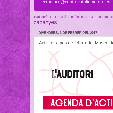
ccmataro@centrecatolicmataro.cat
Transperència i gestió econòmica
el dia a dia del c
cabanyes
DIVENDRES, 3 DE FEBRER DEL 2017
Activitats mes de febrer del Museu 