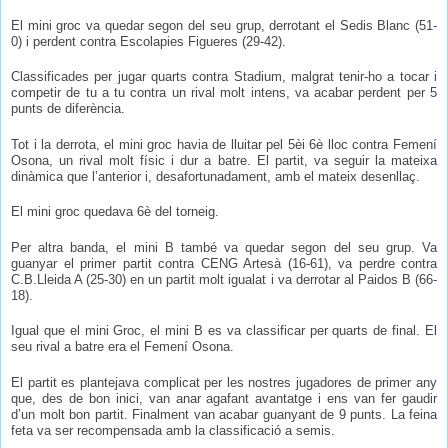
El mini groc va quedar segon del seu grup, derrotant el Sedis Blanc (51-
0) i perdent contra Escolapies Figueres (29-42).
Classificades per jugar quarts contra Stadium, malgrat tenir-ho a tocar i
competir de tu a tu contra un rival molt intens, va acabar perdent per 5
punts de diferència.
Tot i la derrota, el mini groc havia de lluitar pel 5èi 6è lloc contra Femení
Osona, un rival molt físic i dur a batre. El partit, va seguir la mateixa
dinàmica que l’anterior i, desafortunadament, amb el mateix desenllaç.
El mini groc quedava 6è del torneig.
Per altra banda, el mini B també va quedar segon del seu grup. Va
guanyar el primer partit contra CENG Artesà (16-61), va perdre contra
C.B.Lleida A (25-30) en un partit molt igualat i va derrotar al Paidos B (66-
18).
Igual que el mini Groc, el mini B es va classificar per quarts de final. El
seu rival a batre era el Femení Osona.
El partit es plantejava complicat per les nostres jugadores de primer any
que, des de bon inici, van anar agafant avantatge i ens van fer gaudir
d’un molt bon partit. Finalment van acabar guanyant de 9 punts. La feina
feta va ser recompensada amb la classificació a semis.