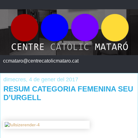
ccmataro@centrecatolicmataro.cat
dimecres, 4 de gener del 2017
RESUM CATEGORIA FEMENINA SEU
D’URGELL