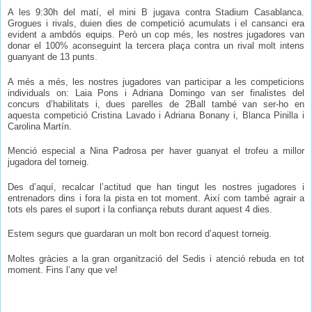
A les 9:30h del matí, el mini B jugava contra Stadium Casablanca.
Grogues i rivals, duien dies de competició acumulats i el cansanci era
evident a ambdós equips. Però un cop més, les nostres jugadores van
donar el 100% aconseguint la tercera plaça contra un rival molt intens
guanyant de 13 punts.
A més a més, les nostres jugadores van participar a les competicions
individuals on: Laia Pons i Adriana Domingo van ser finalistes del
concurs d’habilitats i, dues parelles de 2Ball també van ser-ho en
aquesta competició Cristina Lavado i Adriana Bonany i, Blanca Pinilla i
Carolina Martín.
Menció especial a Nina Padrosa per haver guanyat el trofeu a millor
jugadora del torneig.
Des d’aquí, recalcar l’actitud que han tingut les nostres jugadores i
entrenadors dins i fora la pista en tot moment. Així com també agrair a
tots els pares el suport i la confiança rebuts durant aquest 4 dies.
Estem segurs que guardaran un molt bon record d’aquest torneig.
Moltes gràcies a la gran organització del Sedis i atenció rebuda en tot
moment. Fins l’any que ve!