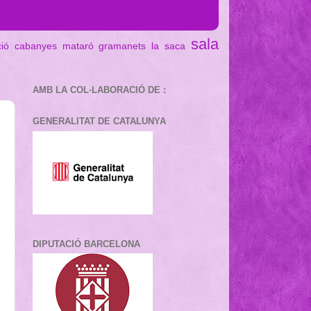
sala
ció cabanyes mataró
gramanets
la saca
AMB LA COL·LABORACIÓ DE :
GENERALITAT DE CATALUNYA
DIPUTACIÓ BARCELONA