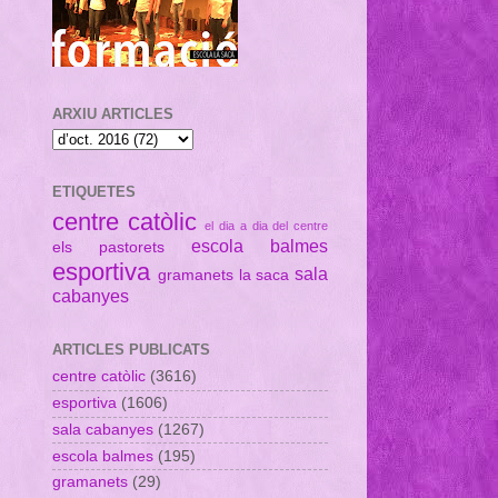
ARXIU ARTICLES
ETIQUETES
centre catòlic
el dia a dia del centre
escola balmes
els pastorets
esportiva
sala
gramanets
la saca
cabanyes
ARTICLES PUBLICATS
centre catòlic
(3616)
esportiva
(1606)
sala cabanyes
(1267)
escola balmes
(195)
gramanets
(29)