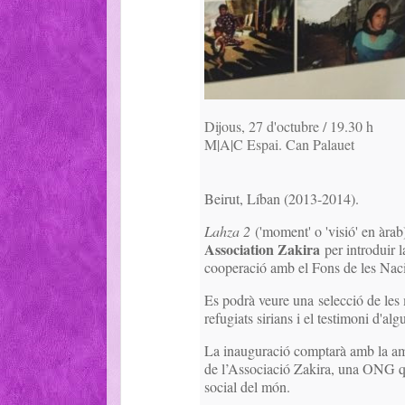
Dijous, 27 d'octubre / 19.30 h
M|A|C Espai. Can Palauet
Beirut, Líban (2013-2014).
Lahza 2
('moment' o 'visió' en àrab
Association Zakira
per introduir l
cooperació amb el Fons de les Nac
Es podrà veure una selecció de les m
refugiats sirians i el testimoni d'al
La inauguració comptarà amb la amb
de l’Associació Zakira, una ONG que
social del món.