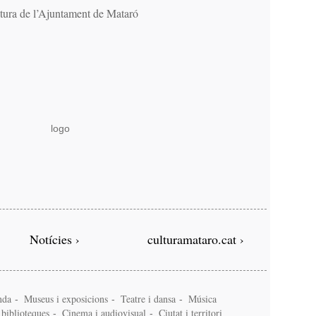
ura de l’Ajuntament de Mataró
Notícies ›
culturamataro.cat ›
nda
Museus i exposicions
Teatre i dansa
Música
-
-
-
i biblioteques
Cinema i audiovisual
Ciutat i territori
-
-