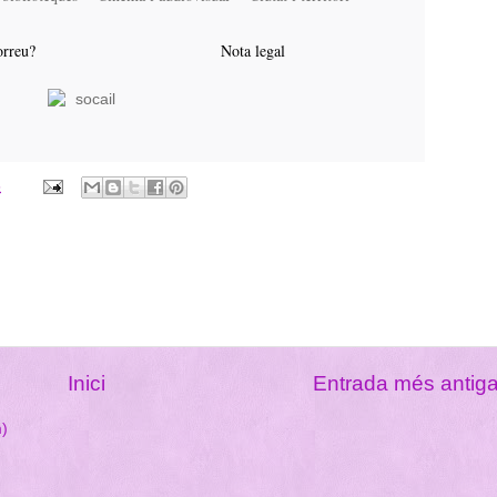
orreu?
Nota legal
6
Inici
Entrada més antig
m)