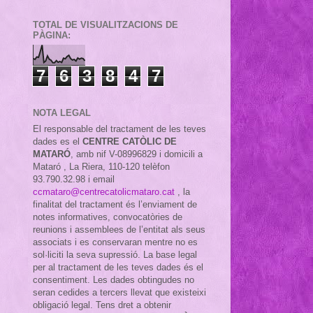
TOTAL DE VISUALITZACIONS DE
PÀGINA:
7
6
3
8
4
7
NOTA LEGAL
El responsable del tractament de les teves
dades es el
CENTRE CATÒLIC DE
MATARÓ
, amb nif
V-08996829 i domicili a
Mataró , La Riera, 110-120 telèfon
93.790.32.98 i email
ccmataro@centrecatolicmataro.cat
,
la
finalitat del tractament és l’enviament de
notes informatives, convocatòries de
reunions i assemblees de l’entitat als seus
associats i es conservaran mentre no es
sol·liciti la seva supressió. La base legal
per al tractament de les teves dades és el
consentiment. Les dades obtingudes no
seran cedides a tercers llevat que existeixi
obligació legal. Tens dret a obtenir