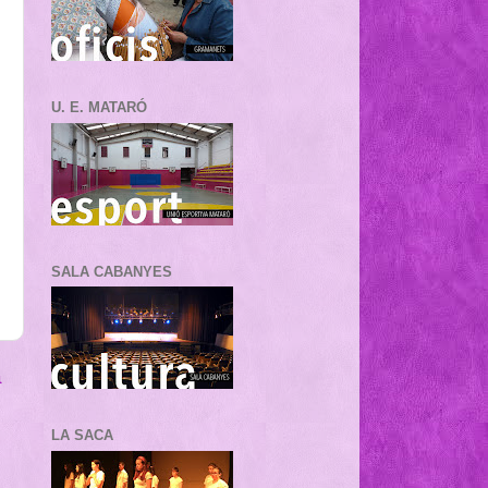
U. E. MATARÓ
SALA CABANYES
a
LA SACA