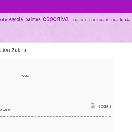
esportiva
escola balmes
funda
entre
estatuts i documentació oficial
tion Zakira
Mataró