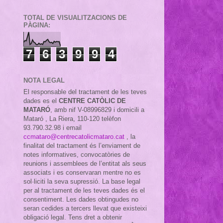
TOTAL DE VISUALITZACIONS DE
PÀGINA:
7
6
3
9
9
4
NOTA LEGAL
El responsable del tractament de les teves
dades es el
CENTRE CATÒLIC DE
MATARÓ
, amb nif
V-08996829 i domicili a
Mataró , La Riera, 110-120 telèfon
93.790.32.98 i email
ccmataro@centrecatolicmataro.cat
,
la
finalitat del tractament és l’enviament de
notes informatives, convocatòries de
reunions i assemblees de l’entitat als seus
associats i es conservaran mentre no es
sol·liciti la seva supressió. La base legal
per al tractament de les teves dades és el
consentiment. Les dades obtingudes no
seran cedides a tercers llevat que existeixi
obligació legal. Tens dret a obtenir