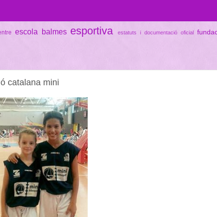
esportiva
escola balmes
funda
entre
estatuts i documentació oficial
ió catalana mini