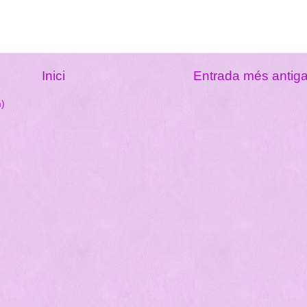
Inici
Entrada més antig
m)