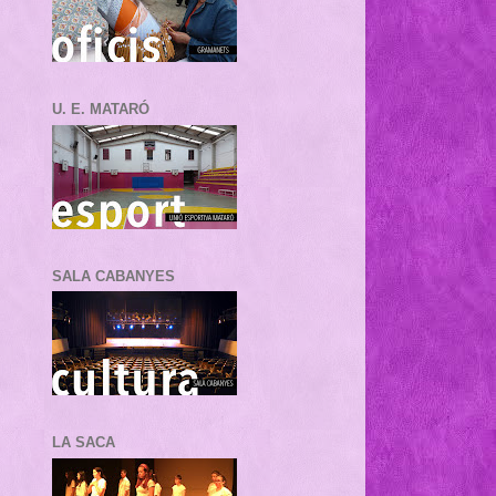
U. E. MATARÓ
SALA CABANYES
LA SACA