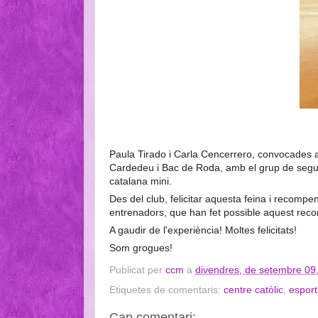
Paula Tirado i Carla Cencerrero, convocades 
Cardedeu i Bac de Roda, amb el grup de seguim
catalana mini.
Des del club, felicitar aquesta feina i recompen
entrenadors, que han fet possible aquest rec
A gaudir de l'experiència! Moltes felicitats!
Som grogues!
Publicat per
ccm
a
divendres, de setembre 09
Etiquetes de comentaris:
centre catòlic
,
esport
Cap comentari: