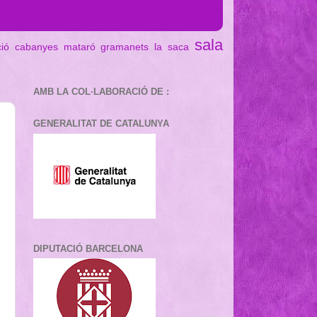
sala
ció cabanyes mataró
gramanets
la saca
AMB LA COL·LABORACIÓ DE :
GENERALITAT DE CATALUNYA
DIPUTACIÓ BARCELONA