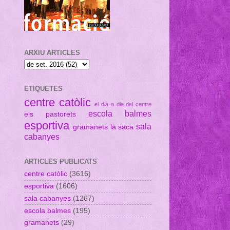
ARXIU ARTICLES
ETIQUETES
centre catòlic
el dia a dia del centre
escola balmes
els pastorets
esportiva
sala
gramanets
la saca
cabanyes
ARTICLES PUBLICATS
centre catòlic
(3616)
esportiva
(1606)
sala cabanyes
(1267)
escola balmes
(195)
gramanets
(29)