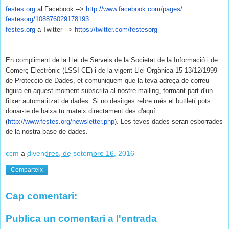
festes.org
al Facebook -->
http://www.facebook.com/pages/
festesorg/108876029178193
festes.org
a Twitter -->
https://twitter.com/festesorg
En compliment de la Llei de Serveis de la Societat de la Informació i de
Comerç Electrònic (LSSI-CE) i de la vigent Llei Orgànica 15 13/12/1999
de Protecció de Dades, et comuniquem que la teva adreça de correu
figura en aquest moment subscrita al nostre mailing, formant part d'un
fitxer automatitzat de dades. Si no desitges rebre més el butlletí pots
donar-te de baixa tu mateix directament des d'aquí
(
http://www.festes.org/
newsletter.php
). Les teves dades seran esborrades
de la nostra base de dades.
ccm
a
divendres, de setembre 16, 2016
Comparteix
Cap comentari:
Publica un comentari a l'entrada