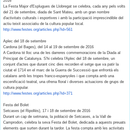
2016
La Festa Major d'Esplugues de Llobregat se celebra, cada any pels volts
del 21 de setembre, diada de Sant Mateu, amb un gran nombre
d'activitats culturals i esportives i amb la participació imprescindible del
actiu teixit associatiu de la cultura popular local.
http://www.festes.org/
articles.php?id=561
Aplec del 18 de setembre
Cardona (el Bages), del 14 al 19 de setembre de 2016
A Cardona té lloc una de les darreres commemoracions de la Diada al
Principat de Catalunya. S'hi celebra l'Aplec del 18 de setembre, un
conjunt d'actes que durant cinc dies recorden el setge que va patir la
ciutat el 1714 en el marc de la Guerra de Successió que enfrontà els
catalans amb les tropes franco-espanyoles i que compta amb una
escenificació teatral, una ofrena floral i diverses actuacions de grups de
cultura popular.
http://www.festes.org/
articles.php?id=371
Festa del Bolet
Setcases (el Ripollès), 17 i 18 de setembre de 2016
Durant un cap de setmana, la població de Setcases, a la Vall de
Camprodon, celebra la seva Festa del Bolet, dedicada a aquests preuats
elements que surten durant la tardor. La festa compta amb les activitats