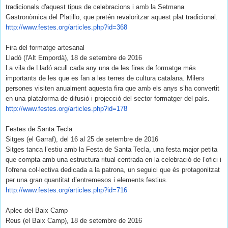
tradicionals d'aquest tipus de celebracions i amb la Setmana
Gastronòmica del Platillo, que pretén revaloritzar aquest plat tradicional.
http://www.festes.org/
articles.php?id=368
Fira del formatge artesanal
Lladó (l'Alt Empordà), 18 de setembre de 2016
La vila de Lladó acull cada any una de les fires de formatge més
importants de les que es fan a les terres de cultura catalana. Milers
persones visiten anualment aquesta fira que amb els anys s’ha convertit
en una plataforma de difusió i projecció del sector formatger del país.
http://www.festes.org/
articles.php?id=178
Festes de Santa Tecla
Sitges (el Garraf), del 16 al 25 de setembre de 2016
Sitges tanca l’estiu amb la Festa de Santa Tecla, una festa major petita
que compta amb una estructura ritual centrada en la celebració de l’ofici i
l'ofrena col·lectiva dedicada a la patrona, un seguici que és protagonitzat
per una gran quantitat d’entremesos i elements festius.
http://www.festes.org/
articles.php?id=716
Aplec del Baix Camp
Reus (el Baix Camp), 18 de setembre de 2016