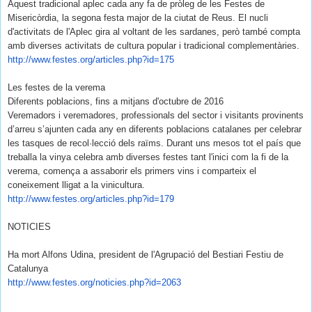
Aquest tradicional aplec cada any fa de pròleg de les Festes de
Misericòrdia, la segona festa major de la ciutat de Reus. El nucli
d'activitats de l'Aplec gira al voltant de les sardanes, però també compta
amb diverses activitats de cultura popular i tradicional complementàries.
http://www.festes.org/
articles.php?id=175
Les festes de la verema
Diferents poblacions, fins a mitjans d'octubre de 2016
Veremadors i veremadores, professionals del sector i visitants provinents
d’arreu s’ajunten cada any en diferents poblacions catalanes per celebrar
les tasques de recol·lecció dels raïms. Durant uns mesos tot el país que
treballa la vinya celebra amb diverses festes tant l'inici com la fi de la
verema, comença a assaborir els primers vins i comparteix el
coneixement lligat a la vinicultura.
http://www.festes.org/
articles.php?id=179
NOTICIES
Ha mort Alfons Udina, president de l'Agrupació del Bestiari Festiu de
Catalunya
http://www.festes.org/
noticies.php?id=2063