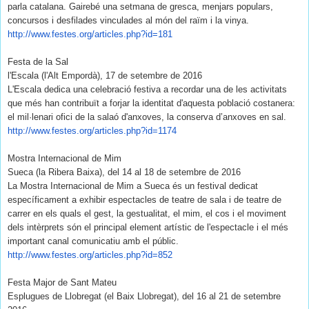
parla catalana. Gairebé una setmana de gresca, menjars populars,
concursos i desfilades vinculades al món del raïm i la vinya.
http://www.festes.org/
articles.php?id=181
Festa de la Sal
l'Escala (l'Alt Empordà), 17 de setembre de 2016
L'Escala dedica una celebració festiva a recordar una de les activitats
que més han contribuït a forjar la identitat d'aquesta població costanera:
el mil·lenari ofici de la salaó d'anxoves, la conserva d’anxoves en sal.
http://www.festes.org/
articles.php?id=1174
Mostra Internacional de Mim
Sueca (la Ribera Baixa), del 14 al 18 de setembre de 2016
La Mostra Internacional de Mim a Sueca és un festival dedicat
específicament a exhibir espectacles de teatre de sala i de teatre de
carrer en els quals el gest, la gestualitat, el mim, el cos i el moviment
dels intèrprets són el principal element artístic de l'espectacle i el més
important canal comunicatiu amb el públic.
http://www.festes.org/
articles.php?id=852
Festa Major de Sant Mateu
Esplugues de Llobregat (el Baix Llobregat), del 16 al 21 de setembre