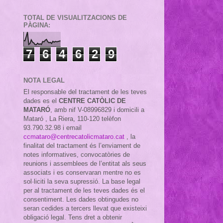
TOTAL DE VISUALITZACIONS DE
PÀGINA:
7
6
4
6
2
9
NOTA LEGAL
El responsable del tractament de les teves
dades es el
CENTRE CATÒLIC DE
MATARÓ
, amb nif
V-08996829 i domicili a
Mataró , La Riera, 110-120 telèfon
93.790.32.98 i email
ccmataro@centrecatolicmataro.cat
,
la
finalitat del tractament és l’enviament de
notes informatives, convocatòries de
reunions i assemblees de l’entitat als seus
associats i es conservaran mentre no es
sol·liciti la seva supressió. La base legal
per al tractament de les teves dades és el
consentiment. Les dades obtingudes no
seran cedides a tercers llevat que existeixi
obligació legal. Tens dret a obtenir