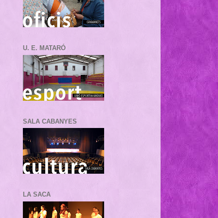
U. E. MATARÓ
SALA CABANYES
LA SACA