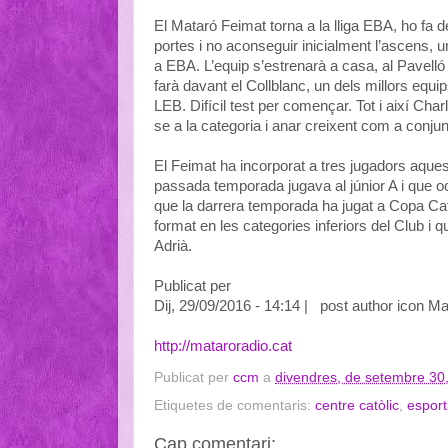
El Mataró Feimat torna a la lliga EBA, ho fa
portes i no aconseguir inicialment l’ascens, u
a EBA. L’equip s’estrenarà a casa, al Pavell
farà davant el Collblanc, un dels millors equ
LEB. Difícil test per començar. Tot i així Charly
se a la categoria i anar creixent com a conju
El Feimat ha incorporat a tres jugadors aques
passada temporada jugava al júnior A i que o
que la darrera temporada ha jugat a Copa Ca
format en les categories inferiors del Club 
Adrià.
Publicat per
Dij, 29/09/2016 - 14:14 | post author icon Ma
http://mataroradio.cat
Publicat per
ccm
a
divendres, de setembre 30
Etiquetes de comentaris:
centre catòlic
,
esport
Cap comentari: