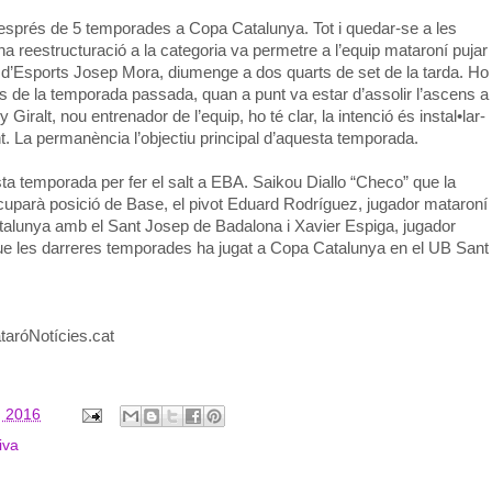
 després de 5 temporades a Copa Catalunya. Tot i quedar-se a les
na reestructuració a la categoria va permetre a l’equip mataroní pujar
ó d’Esports Josep Mora, diumenge a dos quarts de set de la tarda. Ho
ips de la temporada passada, quan a punt va estar d’assolir l’ascens a
 Giralt, nou entrenador de l’equip, ho té clar, la intenció és instal•lar-
nt. La permanència l’objectiu principal d’aquesta temporada.
ta temporada per fer el salt a EBA. Saikou Diallo “Checo” que la
cuparà posició de Base, el pivot Eduard Rodríguez, jugador mataroní
talunya amb el Sant Josep de Badalona i Xavier Espiga, jugador
i que les darreres temporades ha jugat a Copa Catalunya en el UB Sant
taróNotícies.cat
, 2016
iva