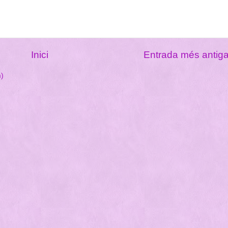
Inici
Entrada més antig
m)