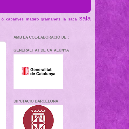
sala
ció cabanyes mataró
gramanets
la saca
AMB LA COL·LABORACIÓ DE :
GENERALITAT DE CATALUNYA
DIPUTACIÓ BARCELONA