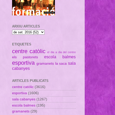
ARXIU ARTICLES
ETIQUETES
centre catòlic
el dia a dia del centre
escola balmes
els pastorets
esportiva
sala
gramanets
la saca
cabanyes
ARTICLES PUBLICATS
centre catòlic
(3616)
esportiva
(1606)
sala cabanyes
(1267)
escola balmes
(195)
gramanets
(29)