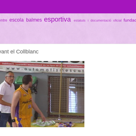
esportiva
escola balmes
funda
entre
estatuts i documentació oficial
vant el Collblanc