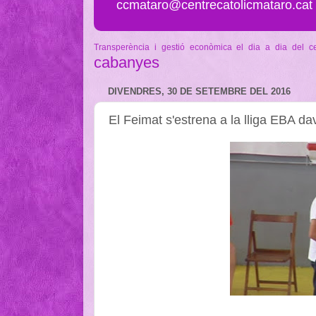
ccmataro@centrecatolicmataro.cat
Transperència i gestió econòmica
el dia a dia del c
cabanyes
DIVENDRES, 30 DE SETEMBRE DEL 2016
El Feimat s'estrena a la lliga EBA da