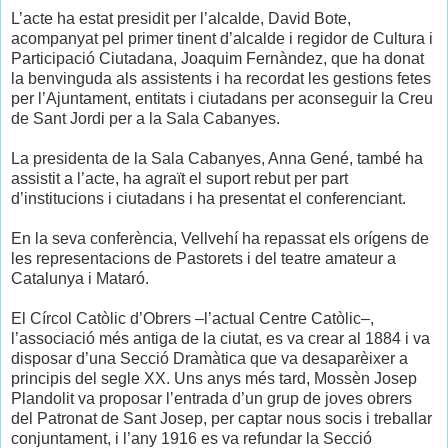
L’acte ha estat presidit per l’alcalde, David Bote,
acompanyat pel primer tinent d’alcalde i regidor de Cultura i
Participació Ciutadana, Joaquim Fernàndez, que ha donat
la benvinguda als assistents i ha recordat les gestions fetes
per l’Ajuntament, entitats i ciutadans per aconseguir la Creu
de Sant Jordi per a la Sala Cabanyes.
La presidenta de la Sala Cabanyes, Anna Gené, també ha
assistit a l’acte, ha agraït el suport rebut per part
d’institucions i ciutadans i ha presentat el conferenciant.
En la seva conferència, Vellvehí ha repassat els orígens de
les representacions de Pastorets i del teatre amateur a
Catalunya i Mataró.
El Círcol Catòlic d’Obrers –l’actual Centre Catòlic–,
l’associació més antiga de la ciutat, es va crear al 1884 i va
disposar d’una Secció Dramàtica que va desaparèixer a
principis del segle XX. Uns anys més tard, Mossèn Josep
Plandolit va proposar l’entrada d’un grup de joves obrers
del Patronat de Sant Josep, per captar nous socis i treballar
conjuntament, i l’any 1916 es va refundar la Secció