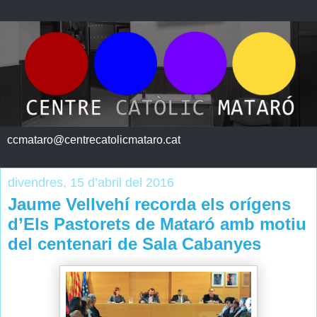
ccmataro@centrecatolicmataro.cat
divendres, 15 d’abril del 2016
Jaume Vellvehí recorda els orígens
d’Els Pastorets de Mataró amb motiu
del centenari de Sala Cabanyes