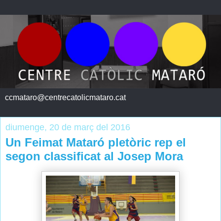
ccmataro@centrecatolicmataro.cat
diumenge, 20 de març del 2016
Un Feimat Mataró pletòric rep el
segon classificat al Josep Mora