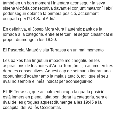
també en un bon moment i intentarà aconseguir la seva
sisena victòria consecutiva davant el conjunt mataroní i així
poder seguir optant a la primera posició, actualment
ocupada per l’UB Sant Adrià.
En definitiva, el Josep Mora viurà l’autèntic partit de la
jornada a la categoria, entre el tercer i el segon classificat el
proper diumenge a les 18:30.
El Pasarela Mataró visita Terrassa en un mal momento
Les baixes han tingut un impacte molt negatiu en les
aspiracions de les noies d’Adrià Torrejón, i ja acumulen tres
derrotes consecutives. Aquest cap de setmana tindran una
oportunitat d’acabar amb la mala situació, tot i que el seu
rival no sembla el més indicat per aconseguir-ho.
El JE Terrassa, que actualment ocupa la quarta posició i
està inmers en plena lluita per liderar la categoría, serà el
rival de les grogues aquest diumenge a les 19:45 a la
cocapital del Vallès Occidental.