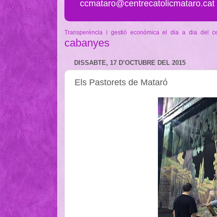
ccmataro@centrecatolicmataro.cat
Transperència i gestió econòmica
el dia a dia del c
cabanyes
DISSABTE, 17 D’OCTUBRE DEL 2015
Els Pastorets de Mataró