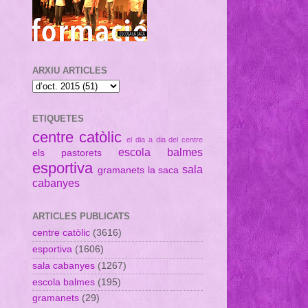
ARXIU ARTICLES
ETIQUETES
centre catòlic
el dia a dia del centre
escola balmes
els pastorets
esportiva
sala
gramanets
la saca
cabanyes
ARTICLES PUBLICATS
centre catòlic
(3616)
esportiva
(1606)
sala cabanyes
(1267)
escola balmes
(195)
gramanets
(29)