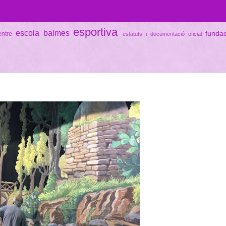
esportiva
escola balmes
funda
entre
estatuts i documentació oficial