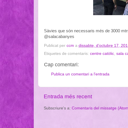
Sàvies que són necessaris més de 3000 mtrs
@salacabanyes
Publicat per
ccm
a
dissabte, d’octubre 17, 20
Etiquetes de comentaris:
centre catòlic
,
sala 
Cap comentari:
Publica un comentari a l'entrada
Entrada més recent
Subscriure's a:
Comentaris del missatge (Ato