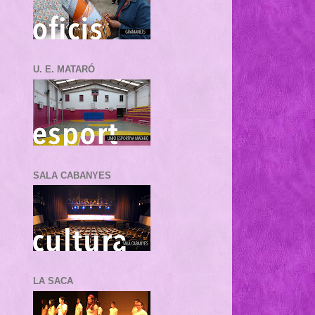
U. E. MATARÓ
SALA CABANYES
LA SACA