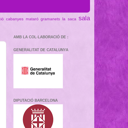
sala
ció cabanyes mataró
gramanets
la saca
AMB LA COL·LABORACIÓ DE :
GENERALITAT DE CATALUNYA
DIPUTACIÓ BARCELONA