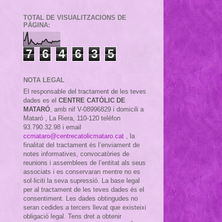
TOTAL DE VISUALITZACIONS DE
PÀGINA:
7
6
4
6
3
5
NOTA LEGAL
El responsable del tractament de les teves
dades es el
CENTRE CATÒLIC DE
MATARÓ
, amb nif
V-08996829 i domicili a
Mataró , La Riera, 110-120 telèfon
93.790.32.98 i email
ccmataro@centrecatolicmataro.cat
,
la
finalitat del tractament és l’enviament de
notes informatives, convocatòries de
reunions i assemblees de l’entitat als seus
associats i es conservaran mentre no es
sol·liciti la seva supressió. La base legal
per al tractament de les teves dades és el
consentiment. Les dades obtingudes no
seran cedides a tercers llevat que existeixi
obligació legal. Tens dret a obtenir