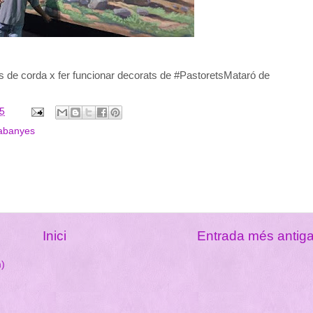
 de corda x fer funcionar decorats de #PastoretsMataró de
15
cabanyes
Inici
Entrada més antig
m)