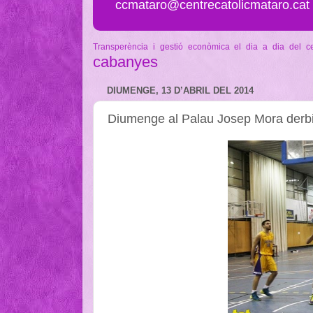
ccmataro@centrecatolicmataro.cat
Transperència i gestió econòmica
el dia a dia del c
cabanyes
DIUMENGE, 13 D’ABRIL DEL 2014
Diumenge al Palau Josep Mora derbi 