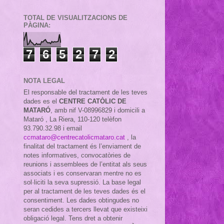
TOTAL DE VISUALITZACIONS DE
PÀGINA:
7
6
5
2
7
2
NOTA LEGAL
El responsable del tractament de les teves
dades es el
CENTRE CATÒLIC DE
MATARÓ
, amb nif
V-08996829 i domicili a
Mataró , La Riera, 110-120 telèfon
93.790.32.98 i email
ccmataro@centrecatolicmataro.cat
,
la
finalitat del tractament és l’enviament de
notes informatives, convocatòries de
reunions i assemblees de l’entitat als seus
associats i es conservaran mentre no es
sol·liciti la seva supressió. La base legal
per al tractament de les teves dades és el
consentiment. Les dades obtingudes no
seran cedides a tercers llevat que existeixi
obligació legal. Tens dret a obtenir