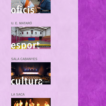
U. E. MATARÓ
SALA CABANYES
LA SACA