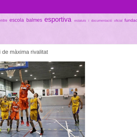
esportiva
escola balmes
funda
entre
estatuts i documentació oficial
de màxima rivalitat