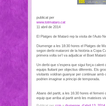
publicat per
www.totmataro.cat
11 abril de 2014
El Platges de Mataró rep la visita de l'Auto N
Diumenge a les 18:30 hores el Platges de Mata
segon derbi mataroní de la història a Copa Ca
primera volta se'l va adjudicar el Boet Mataró
Un derbi que s’espera que sigui força calent
equips lluitant per objectius diferents. Els gr
visitants voldran guanyar per continuar amb 
podrien imaginar a principi de temporada.
Abans del partit, a les 16:30 hores el femení
equip que arriba al partit amb les mateixes vi
Publicat per
ccm
a
diumenge, d’abril 13, 2014