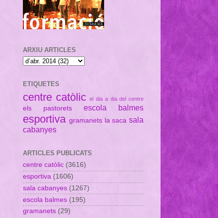
ARXIU ARTICLES
ETIQUETES
centre catòlic
el dia a dia del centre
escola balmes
els pastorets
esportiva
sala
gramanets
la saca
cabanyes
ARTICLES PUBLICATS
centre catòlic
(3616)
esportiva
(1606)
sala cabanyes
(1267)
escola balmes
(195)
gramanets
(29)