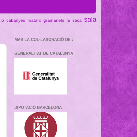
sala
ció cabanyes mataró
gramanets
la saca
AMB LA COL·LABORACIÓ DE :
GENERALITAT DE CATALUNYA
DIPUTACIÓ BARCELONA