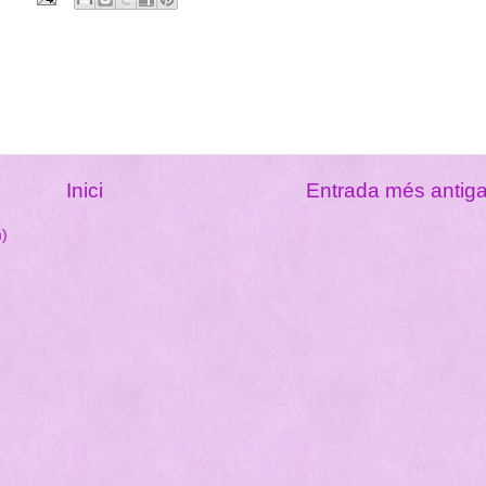
Inici
Entrada més antig
m)