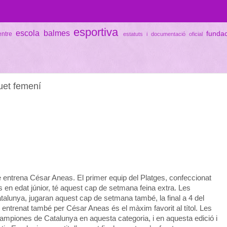
esportiva
escola balmes
funda
entre
estatuts i documentació oficial
uet femení
e entrena César Aneas. El primer equip del Platges, confeccionat
s en edat júnior, té aquest cap de setmana feina extra. Les
talunya, jugaran aquest cap de setmana també, la final a 4 del
, entrenat també per César Aneas és el màxim favorit al títol. Les
ampiones de Catalunya en aquesta categoria, i en aquesta edició i