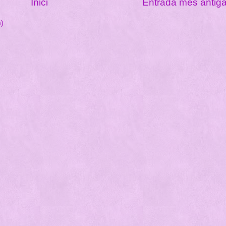
Inici
Entrada més antig
m)