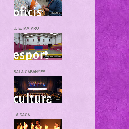
U. E. MATARÓ
SALA CABANYES
LA SACA