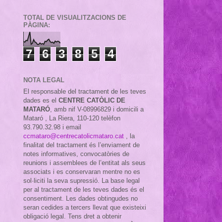
TOTAL DE VISUALITZACIONS DE
PÀGINA:
7
6
3
8
5
4
NOTA LEGAL
El responsable del tractament de les teves
dades es el
CENTRE CATÒLIC DE
MATARÓ
, amb nif
V-08996829 i domicili a
Mataró , La Riera, 110-120 telèfon
93.790.32.98 i email
ccmataro@centrecatolicmataro.cat
,
la
finalitat del tractament és l’enviament de
notes informatives, convocatòries de
reunions i assemblees de l’entitat als seus
associats i es conservaran mentre no es
sol·liciti la seva supressió. La base legal
per al tractament de les teves dades és el
consentiment. Les dades obtingudes no
seran cedides a tercers llevat que existeixi
obligació legal. Tens dret a obtenir