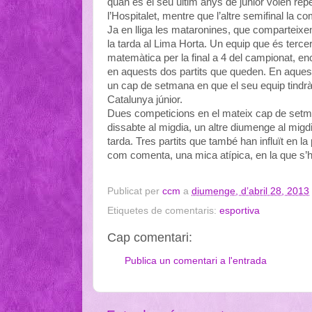
quan és el seu últim anys de júnior volen repet
l’Hospitalet, mentre que l’altre semifinal la c
Ja en lliga les mataronines, que comparteixen 
la tarda al Lima Horta. Un equip que és tercer cl
matemàtica per la final a 4 del campionat, en
en aquests dos partits que queden. En aquest
un cap de setmana en que el seu equip tindrà
Catalunya júnior.
Dues competicions en el mateix cap de setman
dissabte al migdia, un altre diumenge al migdi
tarda. Tres partits que també han influït en la
com comenta, una mica atípica, en la que s’h
Publicat per
ccm
a
diumenge, d’abril 28, 2013
Etiquetes de comentaris:
esportiva
Cap comentari:
Publica un comentari a l'entrada