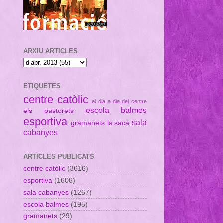
ARXIU ARTICLES
ETIQUETES
centre catòlic
el dia a dia del centre
escola balmes
els pastorets
esportiva
sala
gramanets
la saca
cabanyes
ARTICLES PUBLICATS
centre catòlic
(3616)
esportiva
(1606)
sala cabanyes
(1267)
escola balmes
(195)
gramanets
(29)