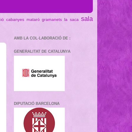
sala
ció cabanyes mataró
gramanets
la saca
AMB LA COL·LABORACIÓ DE :
GENERALITAT DE CATALUNYA
DIPUTACIÓ BARCELONA