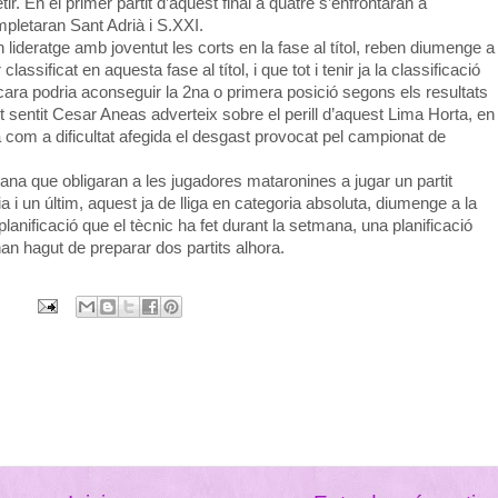
ir. En el primer partit d’aquest final a quatre s’enfrontaran a
ompletaran Sant Adrià i S.XXI.
lideratge amb joventut les corts en la fase al títol, reben diumenge a
assificat en aquesta fase al títol, i que tot i tenir ja la classificació
cara podria aconseguir la 2na o primera posició segons els resultats
 sentit Cesar Aneas adverteix sobre el perill d’aquest Lima Horta, en
 com a dificultat afegida el desgast provocat pel campionat de
a que obligaran a les jugadores mataronines a jugar un partit
a i un últim, aquest ja de lliga en categoria absoluta, diumenge a la
 planificació que el tècnic ha fet durant la setmana, una planificació
an hagut de preparar dos partits alhora.