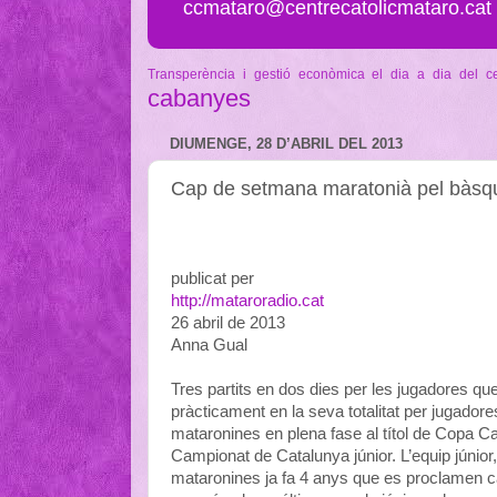
ccmataro@centrecatolicmataro.cat
Transperència i gestió econòmica
el dia a dia del c
cabanyes
DIUMENGE, 28 D’ABRIL DEL 2013
Cap de setmana maratonià pel bàsq
publicat per
http://mataroradio.cat
26 abril de 2013
Anna Gual
Tres partits en dos dies per les jugadores qu
pràcticament en la seva totalitat per jugadore
mataronines en plena fase al títol de Copa Ca
Campionat de Catalunya júnior. L’equip júnior
mataronines ja fa 4 anys que es proclamen c