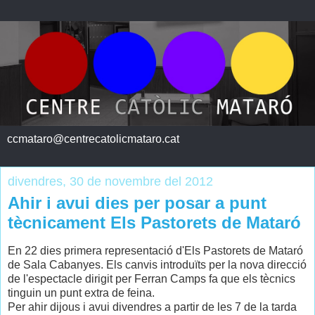
ccmataro@centrecatolicmataro.cat
divendres, 30 de novembre del 2012
Ahir i avui dies per posar a punt
tècnicament Els Pastorets de Mataró
En 22 dies primera representació d'Els Pastorets de Mataró
de Sala Cabanyes. Els canvis introduïts per la nova direcció
de l'espectacle dirigit per Ferran Camps fa que els tècnics
tinguin un punt extra de feina.
Per ahir dijous i avui divendres a partir de les 7 de la tarda